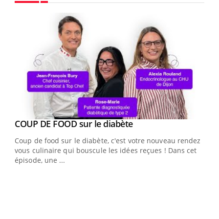
Youtube
Youtube
cès
COUP DE FOOD sur le diabète
Youtube
Coup de food sur le diabète, c'est votre nouveau rendez-
 en
vous culinaire qui bouscule les idées reçues ! Dans cet
u
épisode, une ...
Qua
You