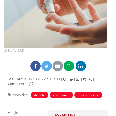
TA NU/ISTOCK
Publié le 05.10.2022 à 18h00
|
|
|
|
|
Commenter
Mots clés :
diabète
entérovirus
infection virale
Angine,
L'ESSENTIEL