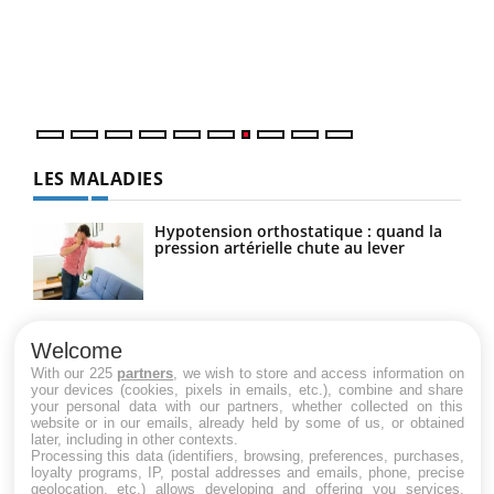
"Les
trav
DRH 
LES MALADIES
Hypotension orthostatique : quand la
pression artérielle chute au lever
Drépanocytose : une déformation des
globules rouges aux conséquences
Welcome
graves
With our 225
partners
, we wish to store and access information on
your devices (cookies, pixels in emails, etc.), combine and share
your personal data with our partners, whether collected on this
website or in our emails, already held by some of us, or obtained
Maladie de Charcot (Sclérose latérale
later, including in other contexts.
amyotrophique)
Processing this data (identifiers, browsing, preferences, purchases,
loyalty programs, IP, postal addresses and emails, phone, precise
geolocation, etc.) allows developing and offering you services,