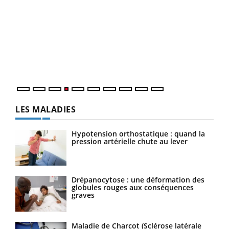
Dia
You
Le 
pers
ques
LES MALADIES
Hypotension orthostatique : quand la
pression artérielle chute au lever
Drépanocytose : une déformation des
globules rouges aux conséquences
graves
Maladie de Charcot (Sclérose latérale