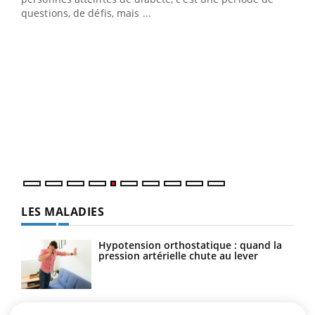
matière de bilan de santé : l'utilisation d'un « jumeau
questions, de défis, mais ...
numérique » permet ...
COU
You
Coup
vous
épis
LES MALADIES
Hypotension orthostatique : quand la
pression artérielle chute au lever
Drépanocytose : une déformation des