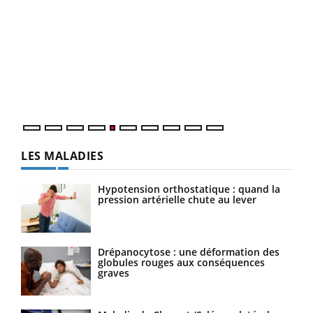
Un 
You
à l
Un é
mati
numé
LES MALADIES
Hypotension orthostatique : quand la
pression artérielle chute au lever
Drépanocytose : une déformation des
globules rouges aux conséquences
graves