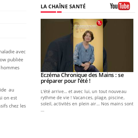
LA CHAÎNE SANTÉ
Youtube
maladie avec
gow publiée
es hommes
ale : et si on
Eczéma Chronique des Mains : se
Youtube
ube
Youtube
préparer pour l’été !
aide au
e diabète de type 2
L'été arrive… et avec lui, un tout nouveau
i on est
çues chez les
rythme de vie ! Vacances, plage, piscine,
ez les soignants.
soleil, activités en plein air… Nos mains sont
ifs chez les
...
Y
L
n