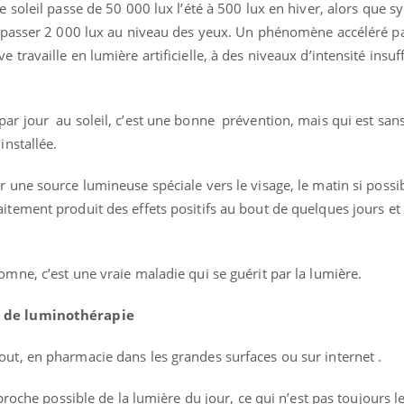
e soleil passe de 50 000 lux l’été à 500 lux en hiver, alors que s
dépasser 2 000 lux au niveau des yeux. Un phénomène accéléré pa
 travaille en lumière artificielle, à des niveaux d’intensité insuf
par jour au soleil, c’est une bonne prévention, mais qui est san
installée.
r une source lumineuse spéciale vers le visage, le matin si poss
itement produit des effets positifs au bout de quelques jours et 
omne, c’est une vraie maladie qui se guérit par la lumière.
s de luminothérapie
ut, en pharmacie dans les grandes surfaces ou sur internet .
 proche possible de la lumière du jour, ce qui n’est pas toujours l