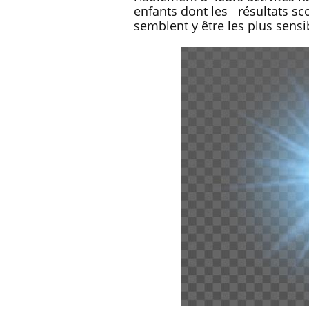
enfants dont les résultats sco
semblent y être les plus sensi
Les troubles du sommeil
modifient votre cerveau !
Mon enfant est-il trop
sensible ou simplement
très empathique ?
Bébés, jeunes enfants :
quelle trousse à pharmacie
pour les vacances ?