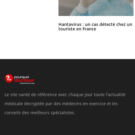
Hantavirus : un cas détecté chez un
touriste en France
Le site santé de référence avec chaque jour toute l'actualité
médicale decryptée par des médecins en exercice et les
conseils des meilleurs spécialistes.