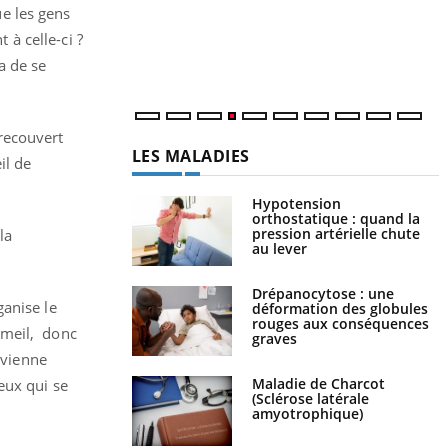
c
e les gens
m
à celle-ci ?
a de se
 recouvert
LES MALADIES
il de
Hypotension
orthostatique : quand la
pression artérielle chute
la
au lever
Drépanocytose : une
ganise le
déformation des globules
rouges aux conséquences
mmeil, donc
graves
evienne
Maladie de Charcot
eux qui se
(Sclérose latérale
amyotrophique)