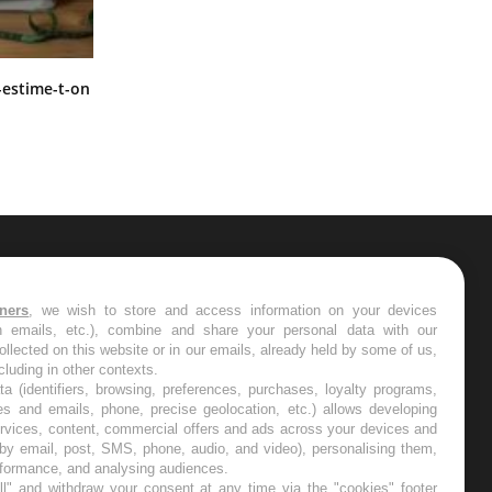
Régimes cétogènes : un risque de
-estime-t-on
cancer de l’intestin grêle
ER
tners
, we wish to store and access information on your devices
in emails, etc.), combine and share your personal data with our
s les semaines les meilleures
ollected on this website or in our emails, already held by some of us,
ncluding in other contexts.
ta (identifiers, browsing, preferences, purchases, loyalty programs,
es and emails, phone, precise geolocation, etc.) allows developing
ervices, content, commercial offers and ads across your devices and
 by email, post, SMS, phone, audio, and video), personalising them,
RE
rformance, and analysing audiences.
l" and withdraw your consent at any time via the "cookies" footer