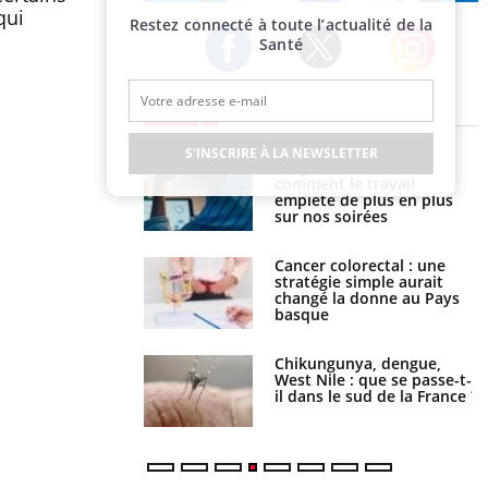
Publicité
qui
Restez connecté à toute l’actualité de la
Santé
Twitter
Facebook
Instagram
EN DIRECT
S'INSCRIRE À LA NEWSLETTER
é infantile : un
Toujours connectés :
s’interroge sur son
comment le travail
vé en France
empiète de plus en plus
sur nos soirées
e à risque : ce jus
Cancer colorectal : une
attire l'attention
stratégie simple aurait
rcheurs
changé la donne au Pays
basque
 oublier les
Chikungunya, dengue,
en vacances ?
West Nile : que se passe-t-
il dans le sud de la France ?