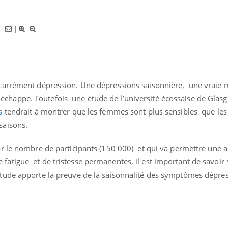
|
|
 carrément dépression. Une dépressions saisonnière, une vraie 
chappe. Toutefois une étude de l’université écossaise de Glas
rs
tendrait à montrer que les femmes sont plus sensibles que l
nce en fer : comprendre pour
Insuline & Charge ment
ube
Youtube
saisons.
Youtube
Yout
enir
osait en parler??
ar le nombre de participants (150 000) et qui va permettre une 
ue, irritabilité, brouillard mental ou
En 2026, l'insuline dans l
fatigue et de tristesse permanentes, il est important de savoir s
 alopécie… Les symptômes de la
reste entourée d'idées re
ce en fer sont multiples ce qui la rend
patients comme parfois ch
étude apporte la preuve de la saisonnalité des symptômes dépress