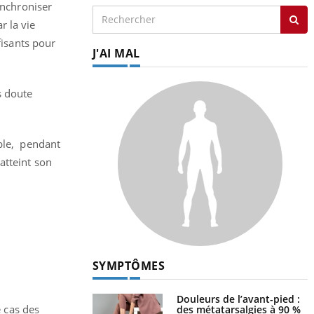
ynchroniser
r la vie
fisants pour
J'AI MAL
s doute
ible, pendant
atteint son
SYMPTÔMES
Douleurs de l’avant-pied :
e cas des
des métatarsalgies à 90 %