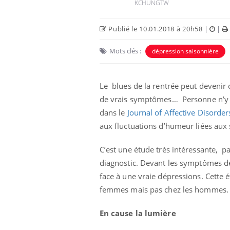
KCHUNGTW
Publié le 10.01.2018 à 20h58
|
|
Mots clés :
dépression saisonniére
Le blues de la rentrée peut devenir
de vrais symptômes… Personne n’y é
dans le
Journal of Affective Disorde
Eczéma Chronique des Mains :
Care
Youtube
Yout
aux fluctuations d’humeur liées aux 
Youtube
expliquer ma maladie
prév
C’est une étude très intéressante, p
Il y a des sujets qui sont faciles à aborder...
Fatig
diagnostic. Devant les symptômes de 
d'autres non ! D'un côté, poser des questions
même
sur la maladie d'un proche c'est montrer ...
caren
face à une vraie dépressions. Cette 
...
femmes mais pas chez les hommes.
En cause la lumière