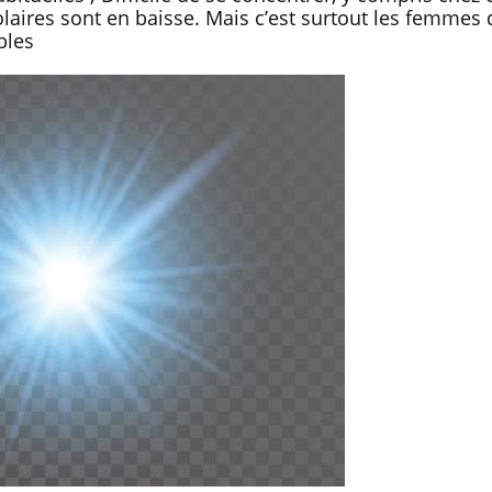
laires sont en baisse. Mais c’est surtout les femmes 
bles
Syndrome métabolique :
Mortalit
quels sont les meilleurs
rapport 
exercices physiques ?
taux éle
Comment éviter une otite
Grossess
pendant les vacances ?
naturel 
des che
Hantavirus : un cas détecté
Comment
chez un touriste en France
écrans 