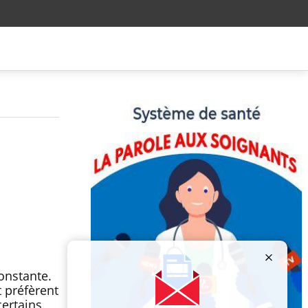
onstante.
t préfèrent
 certains