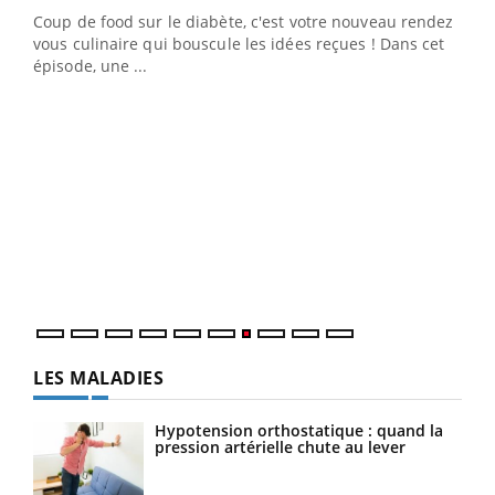
Coup de food sur le diabète, c'est votre nouveau rendez-
 en
vous culinaire qui bouscule les idées reçues ! Dans cet
u
épisode, une ...
Qua
You
"Les
trav
DRH 
LES MALADIES
Hypotension orthostatique : quand la
pression artérielle chute au lever