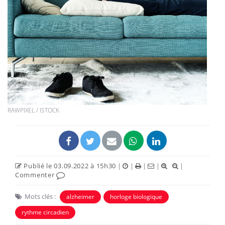
RAWPIXEL / ISTOCK
Publié le 03.09.2022 à 15h30
|
|
|
|
|
Commenter
Mots clés :
alzheimer
horloge biologique
rythme circadien