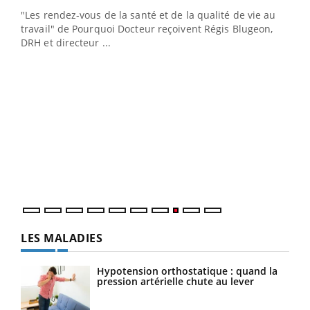
ndez-
"Les rendez-vous de la santé et de la qualité de vie au
cet
travail" de Pourquoi Docteur reçoivent Régis Blugeon,
DRH et directeur ...
Ecz
You
(3/3
Dans
vous
quot
LES MALADIES
Hypotension orthostatique : quand la
pression artérielle chute au lever