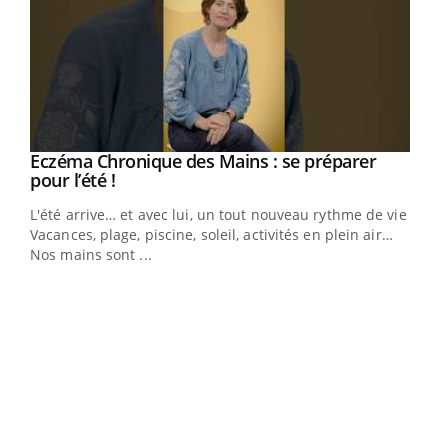
Eczéma Chronique des Mains : se préparer
Youtube
Youtube
pour l’été !
L'été arrive… et avec lui, un tout nouveau rythme de vie !
Vacances, plage, piscine, soleil, activités en plein air…
Nos mains sont ...
Dia
You
Le 
pers
ques