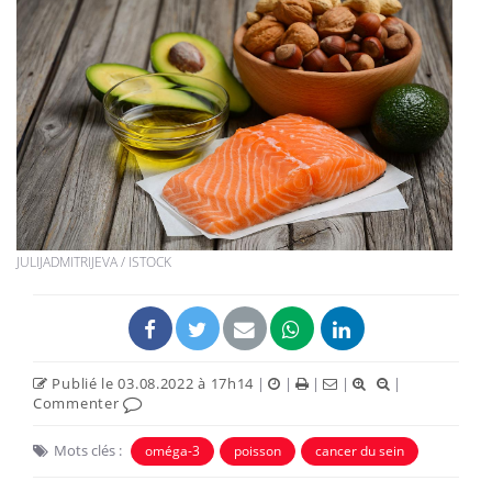
JULIJADMITRIJEVA / ISTOCK
Publié le 03.08.2022 à 17h14
|
|
|
|
|
Commenter
Mots clés :
oméga-3
poisson
cancer du sein