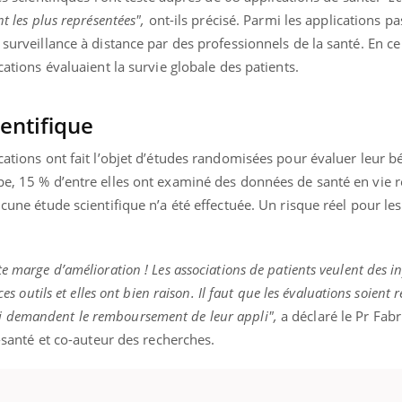
ualiste innove en matière de bilan de
t les plus représentées",
ont-ils précisé. Parmi les applications p
é : l'utilisation d'un « jumeau
érique » permet ...
a surveillance à distance par des professionnels de la santé. En c
cations évaluaient la survie globale des patients.
entifique
ications ont fait l’objet d’études randomisées pour évaluer leur b
pe, 15 % d’entre elles ont examiné des données de santé en vie r
ucune étude scientifique n’a été effectuée. Un risque réel pour les
te marge d’amélioration ! Les associations de patients veulent des 
ces outils et elles ont bien raison. Il faut que les évaluations soient 
 demandent le remboursement de leur appli",
a déclaré le Pr Fabr
e-santé et co-auteur des recherches.