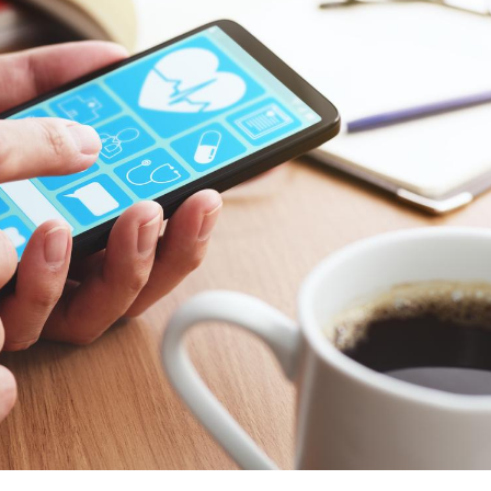
Pourquoi manger moins
de protéines pourrait
finalement être bénéfique
Grossesse et chaleur : ce
que dit la science
Le smartphone nuit-il à
l'apprentissage de la
lecture ?