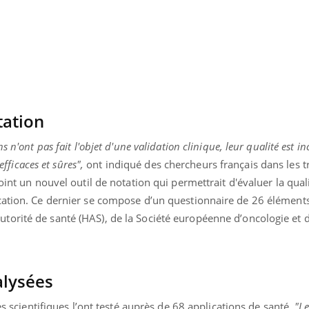
tation
 n'ont pas fait l'objet d'une validation clinique, leur qualité est in
efficaces et sûres",
ont indiqué des chercheurs français dans les t
oint un nouvel outil de notation qui permettrait d'évaluer la quali
cation. Ce dernier se compose d’un questionnaire de 26 éléments
orité de santé (HAS), de la Société européenne d’oncologie et 
« jumeau numérique » pour
tube
iliter l’accès à la médecine
Youtube
ventive
alysées
établissement lié à un groupe
les scientifiques l’ont testé auprès de 68 applications de santé.
"Le