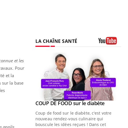
LA CHAÎNE SANTÉ
Youtube
connue et les
ravaux. Pour
té et la
 sur la base
des
Youtube
COUP DE FOOD sur le diabète
Quand l’entreprise mise sur le bien
Youtube
Youtube
Youtube
être global
Coup de food sur le diabète, c'est votre
"Les rendez-vous de la santé et de la
nouveau rendez-vous culinaire qui
qualité de vie au travail" de Pourquoi
bouscule les idées reçues ! Dans cet
s applis