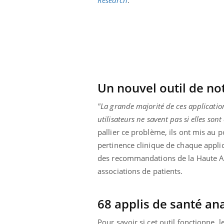
Un nouvel outil de no
"La grande majorité de ces applications
utilisateurs ne savent pas si elles sont 
pallier ce problème, ils ont mis au p
pertinence clinique de chaque appli
des recommandations de la Haute Aut
associations de patients.
Youtube
 Mains : se
Diabète & Ramadan 2026
Un 
Youtube
You
outube
fac
Le Ramadan approche, et, pour de
pré
68 applis de santé an
un tout nouveau
nombreuses personnes atteintes de
Un 
lage, piscine,
diabète, c'est une période de questions, de
Pour savoir si cet outil fonctionne, 