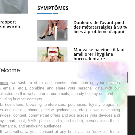
SYMPTÔMES
Grossesse à risque : ce jus naturel
n rapport
Douleurs de l’avant-pied :
attire l'attention des chercheurs
x élevé en
des métatarsalgies à 90 %
liées à problème d’appui
Mauvaise haleine : il faut
améliorer l’hygiène
bucco-dentaire
elcome
tners
, we wish to store and access information on your devices
in emails, etc.), combine and share your personal data with our
ollected on this website or in our emails, already held by some of us,
ncluding in other contexts.
ta (identifiers, browsing, preferences, purchases, loyalty programs,
es and emails, phone, precise geolocation, etc.) allows developing
ER
ervices, content, commercial offers and ads across your devices and
 by email, post, SMS, phone, audio, and video), personalising them,
rformance, and analysing audiences.
s les semaines les meilleures
l" and withdraw your consent at any time via the "cookies" footer