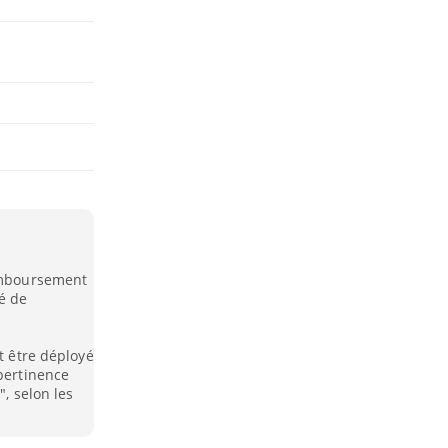
remboursement
é de
ut être déployé
 pertinence
", selon les