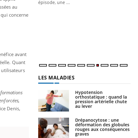
Docteur reçoivent Régis Blugeon, DRH et
épisode, une ...
assées au
directeur ...
Ec
You
e qui concerne
quo
Dan
der
com
et é
énéfice avant
éelle. Quant
 utilisateurs
LES MALADIES
Hypotension
informations
orthostatique : quand la
renforcées,
pression artérielle chute
au lever
ice Denis,
Drépanocytose : une
déformation des globules
rouges aux conséquences
graves