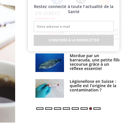
Restez connecté à toute l’actualité de la
Twitter
Facebook
Instagram
Santé
EN DIRECT
Mordue par une tique en
Allergies alimentaires :
vacances, elle reste dans
une nouvelle arme contre
le coma pendant 42 jours
les réactions sévères
S'INSCRIRE À LA NEWSLETTER
Mordue par un
Comment gérer le
barracuda, une petite fille
sommeil des enfants en
secourue grâce à un
vacances ?
réflexe essentiel
Légionellose en Suisse :
Bilan prévention : ce que
quelle est l’origine de la
les kinés pourront
contamination ?
bientôt faire