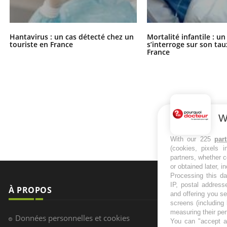
Hantavirus : un cas détecté chez un
Mortalité infantile : u
touriste en France
s’interroge sur son tau
France
W
With our 225
par
(cookies, pixels 
partners, whether c
or obtained later, i
Processing this da
IP, postal address
À PROPOS
NEWSLETT
and offering you s
screens (including
measuring their pe
Recevez toute
Données personnelles et cookies
You can "accept al
infos santé