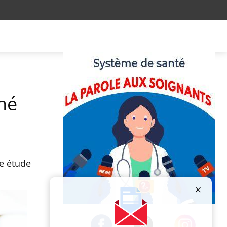
ché
ne étude
Publicité