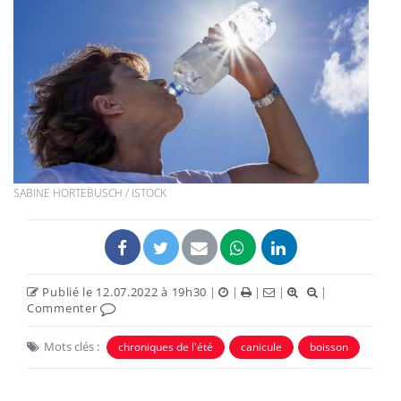
SABINE HORTEBUSCH / ISTOCK
Publié le 12.07.2022 à 19h30
|
|
|
|
|
Commenter
Mots clés :
chroniques de l'été
canicule
boisson