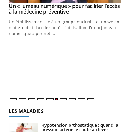
Un « jumeau numérique » pour faciliter l’accès
Youtube
Youtube
à la médecine préventive
Un établissement lié à un groupe mutualiste innove en
e
matière de bilan de santé : l'utilisation d'un « jumeau
numérique » permet ...
COU
You
Coup
vous
épis
LES MALADIES
Hypotension orthostatique : quand la
pression artérielle chute au lever