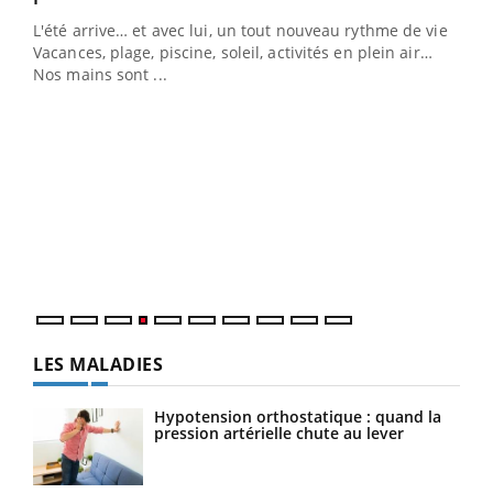
L'été arrive… et avec lui, un tout nouveau rythme de vie !
Vacances, plage, piscine, soleil, activités en plein air…
Nos mains sont ...
Dia
You
Le 
pers
ques
LES MALADIES
Hypotension orthostatique : quand la
pression artérielle chute au lever