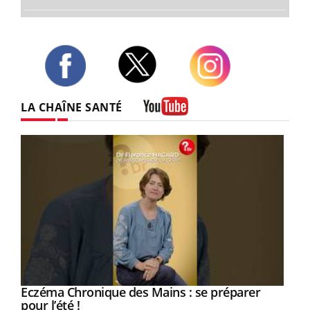
Twitter
Facebook
Instagram
LA CHAÎNE SANTÉ
Youtube
Eczéma Chronique des Mains : se préparer
Youtube
Youtube
pour l’été !