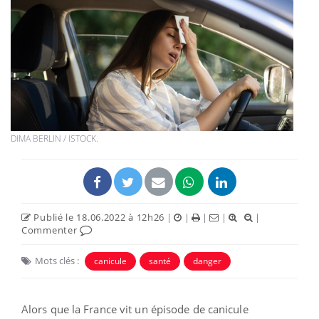
DIMA BERLIN / ISTOCK.
Publié le 18.06.2022 à 12h26
|
|
|
|
|
Commenter
Mots clés :
canicule
santé
danger
Alors que la France vit un épisode de canicule