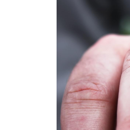
Hantavirus : un cas
détecté chez un touriste
en France
Mortalité infantile : un
rapport s’interroge sur
son taux élevé en France
Grossesse à risque : ce jus
naturel attire l'attention
des chercheurs