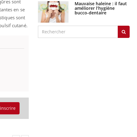
qûres sont
Mauvaise haleine : il faut
améliorer l’hygiène
tantes en se
bucco-dentaire
stiques sont
pulsif cutané.
'inscrire