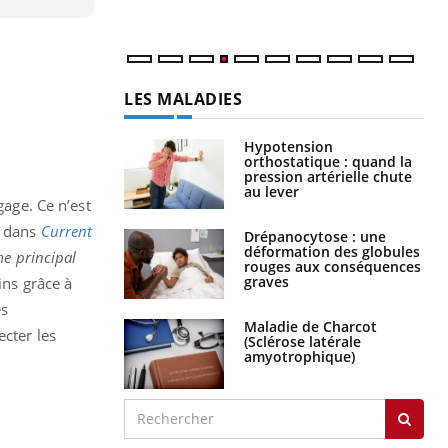
LES MALADIES
Hypotension
orthostatique : quand la
pression artérielle chute
au lever
gage. Ce n’est
e dans
Current
Drépanocytose : une
déformation des globules
me principal
rouges aux conséquences
graves
ins grâce à
es
Maladie de Charcot
ecter les
(Sclérose latérale
amyotrophique)