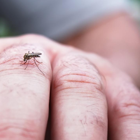
Comment oublier les
Chikung
écrans en vacances ?
West Nil
t-il dan
France ?
Toujours connectés :
Les méd
comment le travail
protègen
empiète de plus en plus
?
sur nos soirées
Cancer colorectal : une
Cytomég
stratégie simple aurait
change d
changé la donne au Pays
charge 
basque
enceint