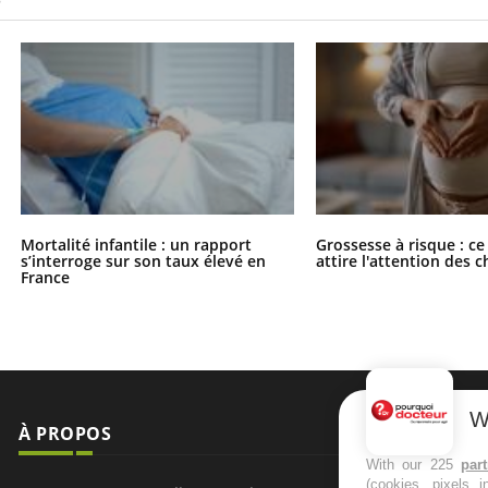
Mortalité infantile : un rapport
Grossesse à risque : ce
s’interroge sur son taux élevé en
attire l'attention des 
France
W
À PROPOS
NEWSLETT
With our 225
par
(cookies, pixels 
Recevez toute