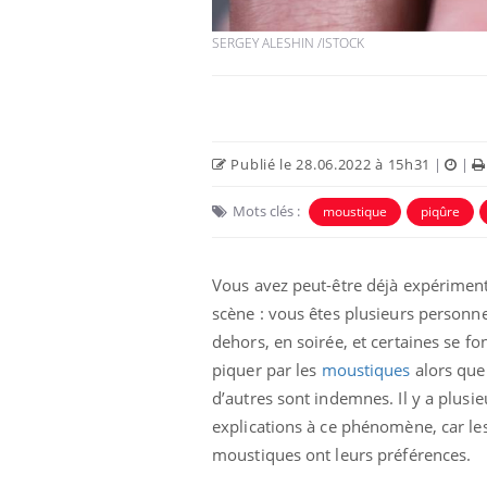
SERGEY ALESHIN /ISTOCK
Car
You
pré
Fati
mêm
Publié le 28.06.2022 à 15h31
|
|
care
...
Eczéma Chronique des Mains :
Youtube
Mots clés :
moustique
piqûre
Youtube
expliquer ma maladie
Il y a des sujets qui sont faciles à aborder...
Vous avez peut-être déjà expériment
d'autres non ! D'un côté, poser des
questions sur la maladie d'un proche c'est
scène : vous êtes plusieurs personn
montrer ...
dehors, en soirée, et certaines se fo
piquer par les
moustiques
alors que
d’autres sont indemnes. Il y a plusie
explications à ce phénomène, car le
moustiques ont leurs préférences.