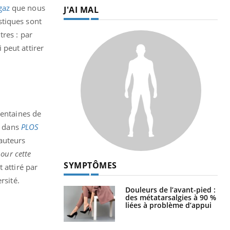
gaz
que nous
J'AI MAL
stiques sont
res : par
 peut attirer
centaines de
e dans
PLOS
 auteurs
pour cette
SYMPTÔMES
 attiré par
rsité.
Douleurs de l’avant-pied :
des métatarsalgies à 90 %
liées à problème d’appui