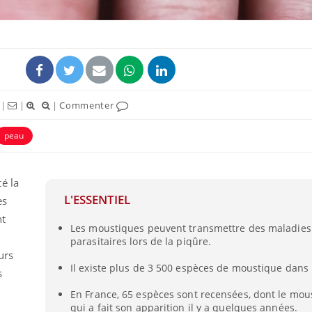
ence en fer : comprendre pour
tube
Youtube
venir
gue, irritabilité, brouillard mental ou
e alopécie… Les symptômes de la
|
|
|
Commenter
nce en fer sont multiples ce qui la rend
Insuline & Charge ment
Youtube
peau
Yout
osait en parler??
En 2026, l'insuline dans l
é la
reste entourée d'idées re
patients comme parfois ch
L'ESSENTIEL
es
nt
Les moustiques peuvent transmettre des maladies 
parasitaires lors de la piqûre.
urs
Il existe plus de 3 500 espèces de moustique dans
s
En France, 65 espèces sont recensées, dont le mous
qui a fait son apparition il y a quelques années.