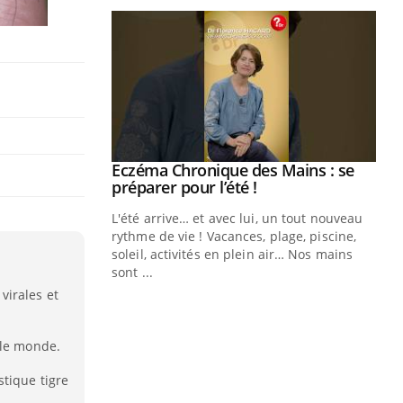
ale : et si on
Eczéma Chronique des Mains : se
Youtube
ube
Youtube
préparer pour l’été !
e diabète de type 2
L'été arrive… et avec lui, un tout nouveau
çues chez les
rythme de vie ! Vacances, plage, piscine,
ez les soignants.
soleil, activités en plein air… Nos mains
sont ...
Di
You
virales et
Le 
nom
 le monde.
dia
défi
tique tigre