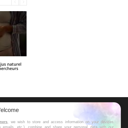
Comment oublier les écrans en
 jus naturel
vacances ?
chercheurs
elcome
ER
tners
, we wish to store and access information on your devices
in emails, etc.), combine and share your personal data with our
s les semaines les meilleures