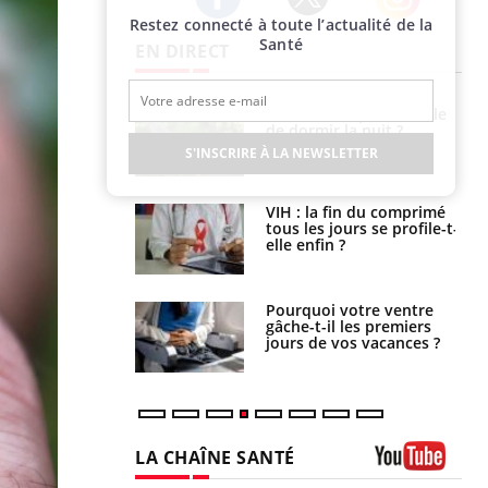
Restez connecté à toute l’actualité de la
Twitter
Facebook
Instagram
Santé
EN DIRECT
unya, dengue,
La sieste empêche-t-elle
e : que se passe-
de dormir la nuit ?
s le sud de la
S'INSCRIRE À LA NEWSLETTER
icaments GLP-1
VIH : la fin du comprimé
t-ils aussi les os
tous les jours se profile-t-
elle enfin ?
alovirus : ce qui
Pourquoi votre ventre
ans la prise en
gâche-t-il les premiers
des femmes
jours de vos vacances ?
es
LA CHAÎNE SANTÉ
Youtube