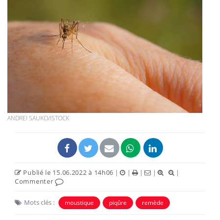
ANDREI SAUKO/ISTOCK
Publié le 15.06.2022 à 14h06
|
|
|
|
|
Commenter
Mots clés :
moustique
piqûre
remède