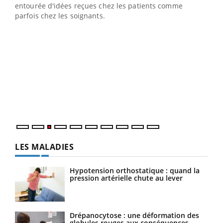
entourée d'idées reçues chez les patients comme
parfois chez les soignants.
Ecz
You
pour
L'ét
Vaca
Nos 
LES MALADIES
Hypotension orthostatique : quand la
pression artérielle chute au lever
Drépanocytose : une déformation des
globules rouges aux conséquences