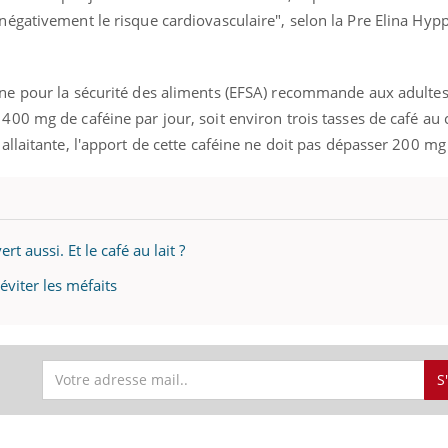
égativement le risque cardiovasculaire", selon la Pre Elina Hyp
gue, irritabilité, brouillard mental ou
e alopécie… Les symptômes de la
nce en fer sont multiples ce qui la rend
nne pour la sécurité des aliments (EFSA) recommande aux adulte
Insuline & Charge ment
Youtube
Yout
osait en parler??
0 mg de caféine par jour, soit environ trois tasses de café au 
llaitante, l'apport de cette caféine ne doit pas dépasser 200 mg 
En 2026, l'insuline dans l
reste entourée d'idées re
patients comme parfois ch
ert aussi. Et le café au lait ?
 éviter les méfaits
S