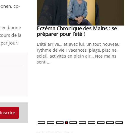
pönen, co-
s en bonne
ale : et si on
Eczéma Chronique des Mains : se
Youtube
ube
Youtube
préparer pour l’été !
cours de la
par jour.
e diabète de type 2
L'été arrive… et avec lui, un tout nouveau
çues chez les
rythme de vie ! Vacances, plage, piscine,
ez les soignants.
soleil, activités en plein air… Nos mains
sont ...
Di
You
Le 
nom
dia
défi
'inscrire