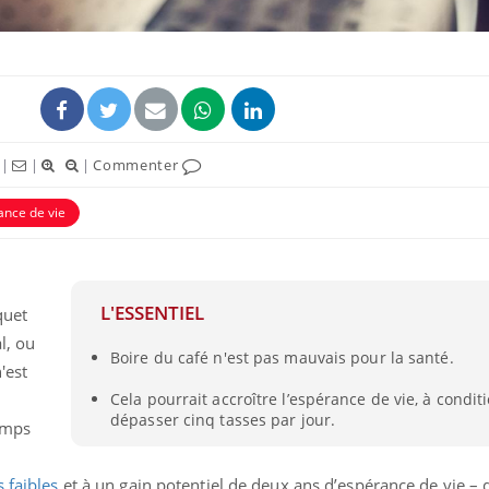
|
|
|
Commenter
ance de vie
L'ESSENTIEL
La sieste empêche-t-elle
Fortes c
quet
de dormir la nuit ?
pourquo
l, ou
noyade g
Boire du café n'est pas mauvais pour la santé.
'est
Cela pourrait accroître l’espérance de vie, à condit
VIH : la fin du comprimé
Le Viagr
dépasser cinq tasses par jour.
tous les jours se profile-t-
freiner 
emps
elle enfin ?
cancer ?
t
 faibles
et à un gain potentiel de deux ans d’espérance de vie 