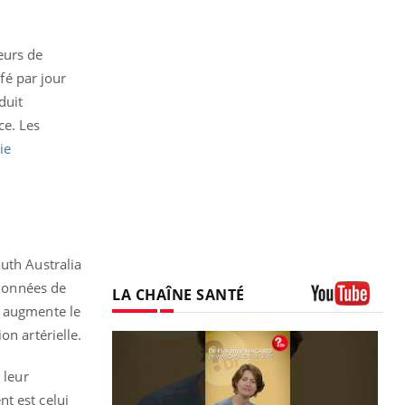
eurs de
afé par jour
duit
ce. Les
ie
uth Australia
 données de
LA CHAÎNE SANTÉ
r augmente le
Youtube
on artérielle.
 leur
t est celui