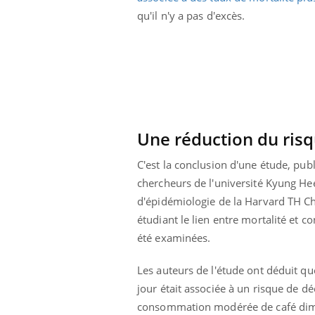
Cytomégalovirus : ce qui
qu'il n'y a pas d'excès.
change dans la prise en
charge des femmes
enceintes
Une réduction du ris
C'est la conclusion d'une étude, pub
chercheurs de l'université Kyung Hee
d'épidémiologie de la Harvard TH Ch
étudiant le lien entre mortalité et 
été examinées.
Les auteurs de l'étude ont déduit q
jour était associée à un risque de d
consommation modérée de café dimin