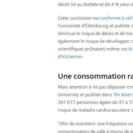
décès lié au diabète et de 4 % celui
Cette conclusion
est conforme à cel
l'université d'Édimbourg et publiée 
diminue le risque de décès et de m
également le risque de développer c
scientifiques prônaient même
ses b
d'Alzheimer
.
Une consommation ra
Mais attention à ne pas dépasser cin
University et publiée dans
The Americ
347 077 personnes âgées de 37 à 73 
risque de maladie cardiovasculaire d
Car
You
"Afin de maintenir une fréquence car
pré
consommation de café à moins de six