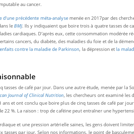
 imputable au cancer.
le d'une précédente méta-analyse
menée en 2017par des cherch
dans le
BMJ
. Ils y indiquaient que boire trois à quatre tasses de c
aladies cardiaques. D’après eux, cette consommation modérée ré
ertains cancers, du diabète, des maladies du foie et de la démen
ienfaits contre la maladie de Parkinson
, la dépression et
la malad
isonnable
q tasses de café par jour. Dans une autre étude, menée par la So
an Journal of Clinical Nutrition
, les chercheurs ont examiné les
ans et ont conclu que boire plus de cinq tasses de café par jou
e 22 %. La raison : trop de caféine peut entraîner une hypertensi
ence en fer : comprendre pour
tube
diaque et une pression artérielle saines, les gens doivent limiter
Youtube
venir
 tasses par jour. Selon nos informations, le point de basculemen