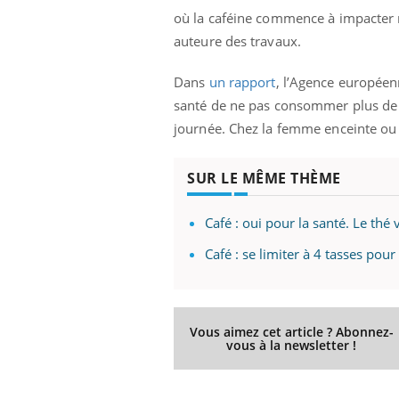
où la caféine commence à impacter n
Fati
mêm
auteure des travaux.
care
...
Dans
un rapport
, l’Agence europée
Eczéma Chronique des Mains :
Youtube
Youtube
expliquer ma maladie
santé de ne pas consommer plus de 40
journée. Chez la femme enceinte ou a
Il y a des sujets qui sont faciles à aborder...
d'autres non ! D'un côté, poser des
questions sur la maladie d'un proche c'est
SUR LE MÊME THÈME
montrer ...
Café : oui pour la santé. Le thé v
Café : se limiter à 4 tasses pour
Vous aimez cet article ? Abonnez-
vous à la newsletter !