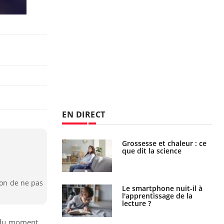
EN DIRECT
haleurs :
Grossesse et chaleur : ce
i le risque de
que dit la science
rimpe-t-il ?
ion de ne pas
a pourrait-il
Le smartphone nuit-il à
la propagation du
l'apprentissage de la
lecture ?
– du moment