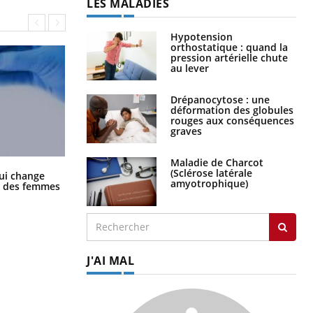
LES MALADIES
Hypotension
orthostatique : quand la
pression artérielle chute
au lever
Drépanocytose : une
déformation des globules
rouges aux conséquences
graves
Maladie de Charcot
La sieste empêche-t-elle de dormir
(Sclérose latérale
ui change
la nuit ?
amyotrophique)
ge des femmes
J'AI MAL