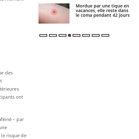
i manger moins
Mordue par une tique en
éines pourrait
vacances, elle reste dans
ent être bénéfique
le coma pendant 42 jours
par des
t
térieures
cipants ont
féiné – par
 une
le risque de