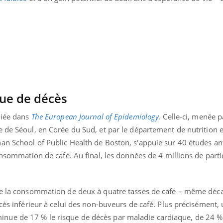
Pourquoi votre ventre
Pourquo
gâche-t-il les premiers
de prot
jours de vos vacances ?
finalem
que de décès
liée dans
The European Journal of Epidemiology
. Celle-ci, menée 
 de Séoul, en Corée du Sud, et par le département de nutrition e
an School of Public Health de Boston, s'appuie sur 40 études an
consommation de café. Au final, les données de 4 millions de parti
ue la consommation de deux à quatre tasses de café – même déca
écès inférieur à celui des non-buveurs de café. Plus précisément,
ue de 17 % le risque de décès par maladie cardiaque, de 24 % 