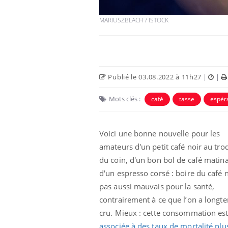
MARIUSZBLACH / ISTOCK
Publié le 03.08.2022 à 11h27
|
|
Mots clés :
café
tasse
espér
Voici une bonne nouvelle pour les
Chikungunya, dengue,
amateurs d'un petit café noir au tro
West Nile : que se passe-
du coin, d'un bon bol de café matina
t-il dans le sud de la
France ?
d'un espresso corsé : boire du café n
pas aussi mauvais pour la santé,
Les médicaments GLP-1
protègent-ils aussi les os
contrairement à ce que l’on a longt
?
cru. Mieux : cette consommation es
associée à des taux de mortalité plus