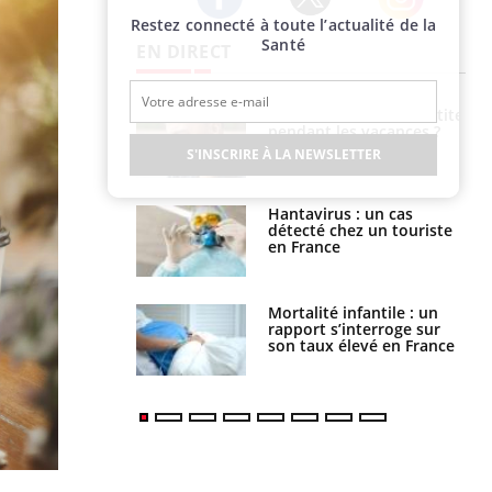
Restez connecté à toute l’actualité de la
Twitter
Facebook
Instagram
Santé
EN DIRECT
 éviter une otite
Grossesse à risque : ce jus
 les vacances ?
naturel attire l'attention
des chercheurs
S'INSCRIRE À LA NEWSLETTER
us : un cas
Comment oublier les
chez un touriste
écrans en vacances ?
ce
é infantile : un
Toujours connectés :
s’interroge sur
comment le travail
x élevé en France
empiète de plus en plus
sur nos soirées