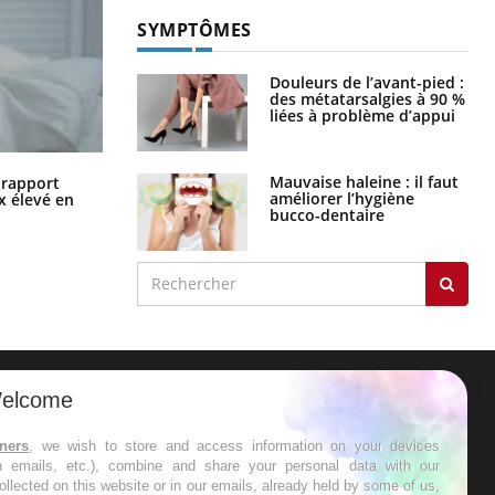
Mauvaise haleine : il faut
améliorer l’hygiène
bucco-dentaire
Grossesse à risque : ce jus naturel
n rapport
attire l'attention des chercheurs
x élevé en
ER
elcome
s les semaines les meilleures
tners
, we wish to store and access information on your devices
in emails, etc.), combine and share your personal data with our
ollected on this website or in our emails, already held by some of us,