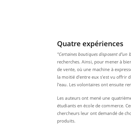
Quatre expériences
"Certaines boutiques disposent d’un b
recherches. Ainsi, pour mener à bien
de vente, où une machine à expresso a
la moitié d'entre eux s’est vu offri
l'eau. Les volontaires ont ensuite re
Les auteurs ont mené une quatrième e
Youtube
ue » pour
COUP DE FOOD sur le diabète
Qua
étudiants en école de commerce. Cer
Youtube
You
médecine
êtr
chercheurs leur ont demandé de chois
Coup de food sur le diabète, c'est votre
produits.
"Les
nouveau rendez-vous culinaire qui
 groupe
qual
bouscule les idées reçues ! Dans cet