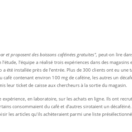
ar et proposent des boissons caféinées gratuites",
peut-on lire dan
 l’étude, l’équipe a réalisé trois expériences dans des magasins 
 été installée près de l’entrée. Plus de 300 clients ont eu une t
r du café contenant environ 100 mg de caféine, les autres un déca
mis leur ticket de caisse aux chercheurs à la sortie du magasin.
xpérience, en laboratoire, sur les achats en ligne. Ils ont recru
nd l’entreprise mise sur le bien
Eczéma chronique des
tains consommaient du café et d’autres sirotaient un décaféiné.
tube
Youtube
Youtube
Youtu
e global
quotidien (3/3)
ir les articles qu'ils achèteraient parmi une liste présélectionn
 rendez-vous de la santé et de la
Dans cette vidéo, le Dr In
ité de vie au travail" de Pourquoi
dermatologue à Paris, vo