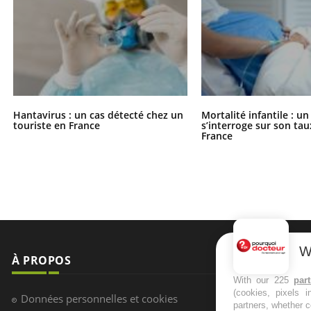
Hantavirus : un cas détecté chez un
Mortalité infantile : u
touriste en France
s’interroge sur son tau
France
À PROPOS
NEWSLETT
W
Recevez toute
Données personnelles et cookies
With our 225
par
infos santé
(cookies, pixels 
Qui sommes-nous
partners, whether c