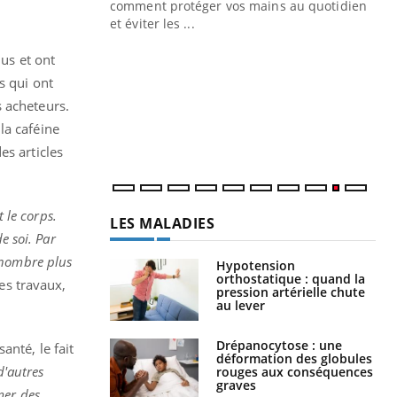
ins au quotidien
persistante… Et si ce n'était pas juste une
irritation ...
lus et ont
s qui ont
s acheteurs.
LES MALADIES
la caféine
es articles
Hypotension
orthostatique : quand la
pression artérielle chute
au lever
 le corps.
e soi. Par
Drépanocytose : une
déformation des globules
 nombre plus
rouges aux conséquences
es travaux,
graves
Maladie de Charcot
(Sclérose latérale
anté, le fait
amyotrophique)
d'autres
mer des