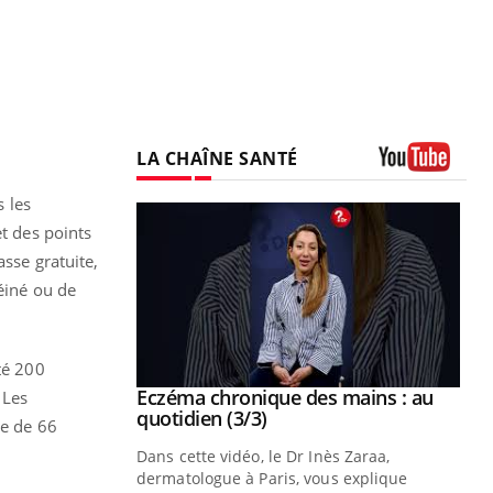
LA CHAÎNE SANTÉ
Youtube
s les
et des points
asse gratuite,
féiné ou de
té 200
 mains : au
Eczéma chronique des mains : les
 Les
Youtube
be
Youtube
symptômes (2/3)
ée de 66
ès Zaraa,
Une plaque rouge qui gratte, une peau
us explique
sèche qui tiraille, une démangeaison