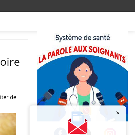
boire
iter de
Publicité