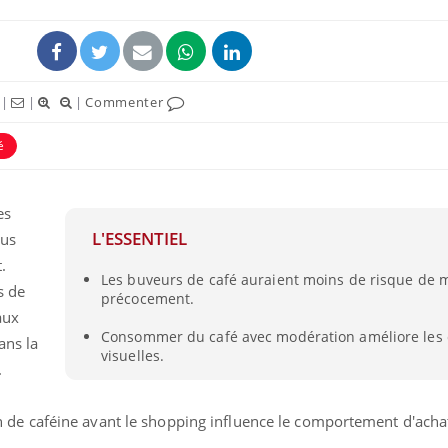
|
|
|
Commenter
é
es
L'ESSENTIEL
lus
.
Les buveurs de café auraient moins de risque de 
s de
précocement.
aux
Consommer du café avec modération améliore les 
ans la
visuelles.
.
e caféine avant le shopping influence le comportement d'acha