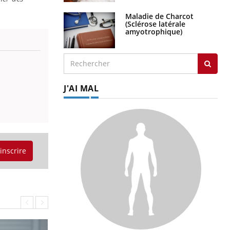
J'AI MAL
'inscrire
SYMPTÔMES
Douleurs de l’avant-pied :
des métatarsalgies à 90 %
liées à problème d’appui