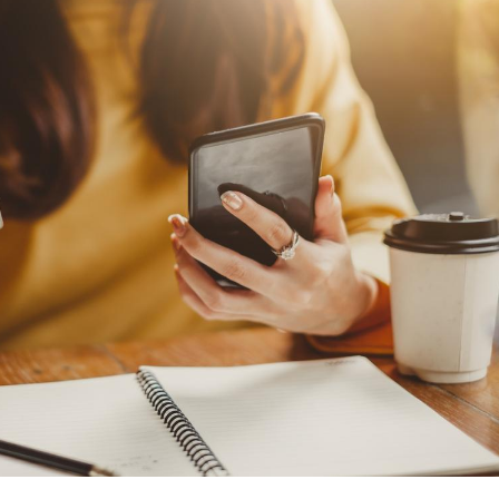
Comment
pendant
Hantavir
détecté 
en Fran
Mortalit
rapport 
son tau