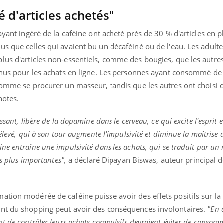
teur reçoivent Régis Blugeon, DRH et
comment protéger vos ma
 d'articles achetés"
cteur ...
et éviter les ...
ayant ingéré de la caféine ont acheté près de 30 % d'articles en p
s que celles qui avaient bu un décaféiné ou de l'eau. Les adulte
lus d'articles non-essentiels, comme des bougies, que les autre
tenus pour les achats en ligne. Les personnes ayant consommé de 
comme se procurer un masseur, tandis que les autres ont choisi d
notes.
sant, libère de la dopamine dans le cerveau, ce qui excite l'esprit et
élevé, qui à son tour augmente l'impulsivité et diminue la maîtrise d
ne entraîne une impulsivité dans les achats, qui se traduit par un
es plus importantes",
a déclaré Dipayan Biswas, auteur principal d
tion modérée de caféine puisse avoir des effets positifs sur la s
ant du shopping peut avoir des conséquences involontaires.
"En 
nt de contrôler leurs achats compulsifs devraient éviter de consom