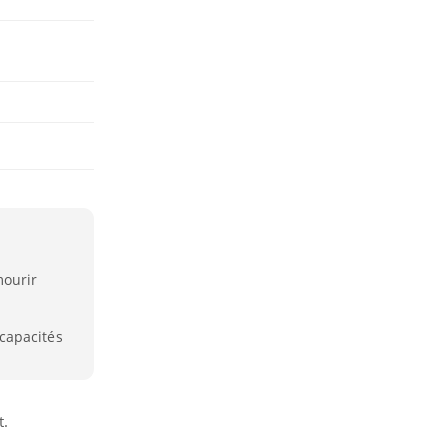
mourir
capacités
t.