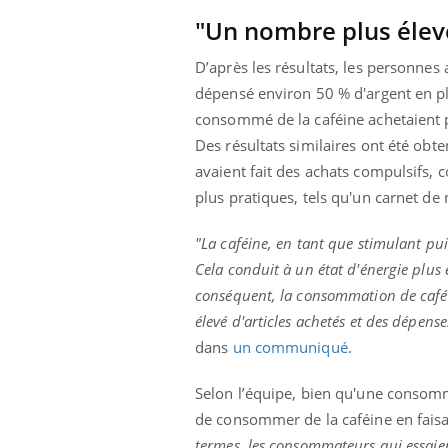
ère de bilan de
Doc
épisode, une ...
"Un nombre plus élevé
« jumeau
dire
D’après les résultats, les personnes 
dépensé environ 50 % d'argent en plu
consommé de la caféine achetaient p
Des résultats similaires ont été ob
avaient fait des achats compulsifs, 
plus pratiques, tels qu'un carnet de 
"La caféine, en tant que stimulant puis
Cela conduit à un état d'énergie plus 
conséquent, la consommation de caféi
élevé d'articles achetés et des dépens
dans
un communiqué
.
Selon l’équipe, bien qu'une consomma
de consommer de la caféine en fais
termes, les consommateurs qui essaie