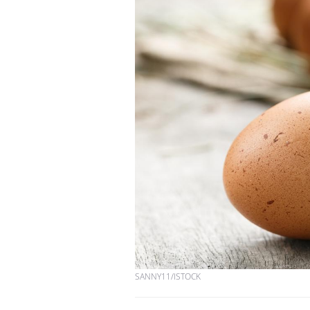
Hantavirus : un cas
détecté chez un touriste
en France
Mortalité infantile : un
rapport s’interroge sur
son taux élevé en France
Grossesse à risque : ce jus
naturel attire l'attention
des chercheurs
SANNY11/ISTOCK