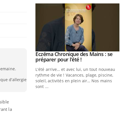
ale : et si on
Eczéma Chronique des Mains : se
Youtube
ube
Youtube
préparer pour l’été !
 semaine.
e diabète de type 2
L'été arrive… et avec lui, un tout nouveau
çues chez les
rythme de vie ! Vacances, plage, piscine,
que d’allergie
ez les soignants.
soleil, activités en plein air… Nos mains
sont ...
Di
You
Le 
sible
nom
rant la
dia
défi