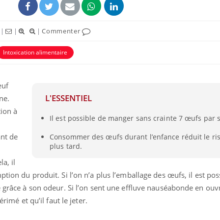
|
|
|
Commenter
Intoxication alimentaire
œuf
ence en fer : comprendre pour
Insuline & Charge ment
tube
Youtube
L'ESSENTIEL
ne.
Youtube
Yout
venir
osait en parler??
tion à
Il est possible de manger sans crainte 7 œufs par
gue, irritabilité, brouillard mental ou
En 2026, l'insuline dans l
e alopécie… Les symptômes de la
reste entourée d'idées re
ant de
Consommer des œufs durant l’enfance réduit le ris
nce en fer sont multiples ce qui la rend
patients comme parfois ch
plus tard.
a, il
tion du produit. Si l’on n’a plus l’emballage des œufs, il est pos
e grâce à son odeur. Si l’on sent une effluve nauséabonde en ouv
érimé et qu’il faut le jeter.