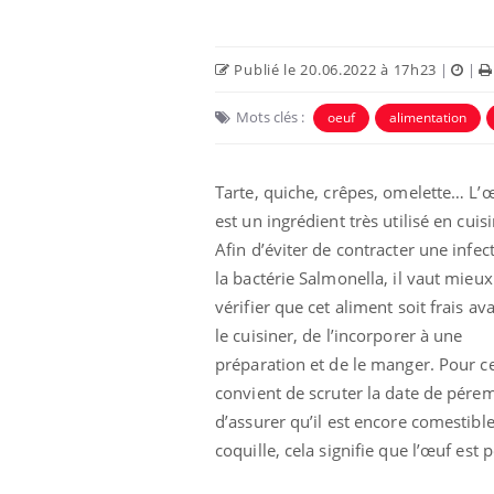
Publié le 20.06.2022 à 17h23
|
|
Mots clés :
oeuf
alimentation
Tarte, quiche, crêpes, omelette… L’
Eczéma Chronique des Mains :
Car
Youtube
You
est un ingrédient très utilisé en cuisi
Youtube
expliquer ma maladie
pré
Afin d’éviter de contracter une infec
Il y a des sujets qui sont faciles à aborder...
Fati
la bactérie Salmonella, il vaut mieux
d'autres non ! D'un côté, poser des
mêm
vérifier que cet aliment soit frais av
questions sur la maladie d'un proche c'est
care
montrer ...
...
le cuisiner, de l’incorporer à une
préparation et de le manger. Pour cel
convient de scruter la date de péremp
d’assurer qu’il est encore comestibl
coquille, cela signifie que l’œuf est p