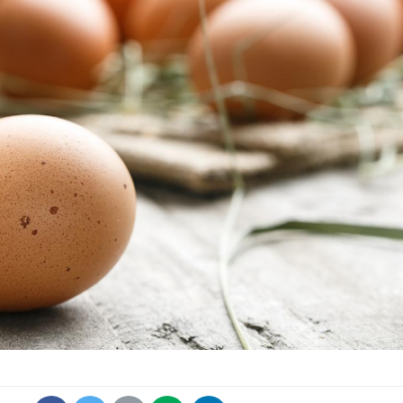
Comment oublier les
Chikung
écrans en vacances ?
West Nil
t-il dan
France ?
Toujours connectés :
Les méd
comment le travail
protègen
empiète de plus en plus
?
sur nos soirées
Cancer colorectal : une
Cytomég
stratégie simple aurait
change d
changé la donne au Pays
charge 
basque
enceint