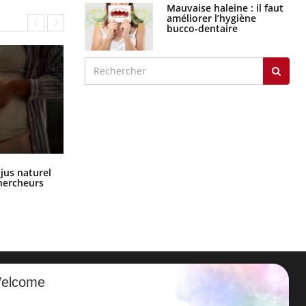
Mauvaise haleine : il faut
améliorer l’hygiène
bucco-dentaire
Comment oublier les écrans en
 jus naturel
vacances ?
chercheurs
elcome
ER