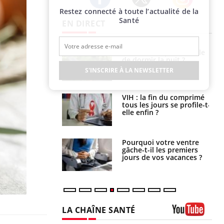
Restez connecté à toute l’actualité de la
Twitter
Facebook
Instagram
Santé
EN DIRECT
unya, dengue,
La sieste empêche-t-elle
e : que se passe-
de dormir la nuit ?
s le sud de la
S'INSCRIRE À LA NEWSLETTER
icaments GLP-1
VIH : la fin du comprimé
t-ils aussi les os
tous les jours se profile-t-
elle enfin ?
alovirus : ce qui
Pourquoi votre ventre
ans la prise en
gâche-t-il les premiers
des femmes
jours de vos vacances ?
es
LA CHAÎNE SANTÉ
Youtube