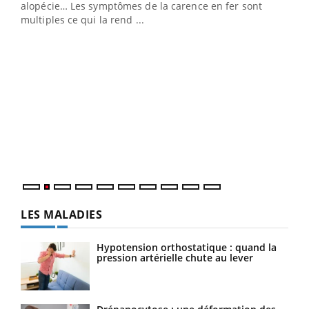
alopécie… Les symptômes de la carence en fer sont
multiples ce qui la rend ...
Insuline & Charge mentale : et si on osait en
Ecz
Youtube
You
Youtube
parler??
pour
En 2026, l'insuline dans le diabète de type 2 reste
L'ét
entourée d'idées reçues chez les patients comme
Vaca
parfois chez les soignants.
Nos 
LES MALADIES
Hypotension orthostatique : quand la
pression artérielle chute au lever