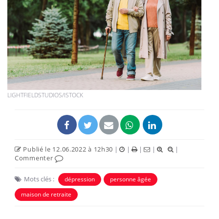
LIGHTFIELDSTUDIOS/ISTOCK
Publié le 12.06.2022 à 12h30
|
|
|
|
|
Commenter
Mots clés :
dépression
personne âgée
maison de retraite