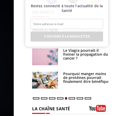
Restez connecté à toute l’actualité de la
Twitter
Facebook
Instagram
Santé
EN DIRECT
e empêche-t-elle
Fortes chaleurs :
r la nuit ?
pourquoi le risque de
noyade grimpe-t-il ?
S'INSCRIRE À LA NEWSLETTER
 fin du comprimé
Le Viagra pourrait-il
 jours se profile-t-
freiner la propagation du
n ?
cancer ?
i votre ventre
Pourquoi manger moins
il les premiers
de protéines pourrait
 vos vacances ?
finalement être bénéfique