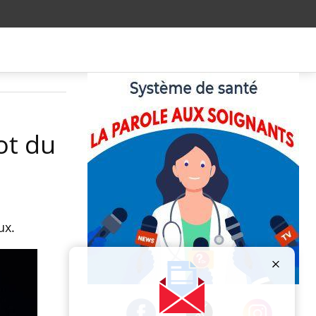
ot du
ux.
Publicité