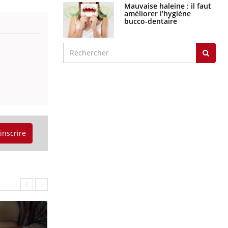
graves
Maladie de Charcot
(Sclérose latérale
amyotrophique)
J'AI MAL
'inscrire