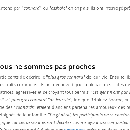
r
entend par "
connard
" ou "
asshole
" en anglais, ils ont interrogé p
nous ne sommes pas proches
icipants de décrire le "
plus gros connard
" de leur vie. Ensuite, i
s traits communs. Ils ont découvert que la plupart des cibles de 
rices, agressives et se croyant tout permis. "
Les gens n'ont pas
t le" plus gros connard "de leur vie
", indique Brinkley Sharpe, au
uline & Charge mentale : et si on
Eczéma Chronique des
tube
Youtube
tié des "
connards
" étaient d'anciens partenaires amoureux des pa
Youtube
Y
it en parler??
préparer pour l’été !
oignés de leur famille. "
En général, les participants ne se considé
026, l'insuline dans le diabète de type 2
L'été arrive… et avec lui,
 logique car ces personnes sont décrites comme ayant des comportem
e entourée d'idées reçues chez les
rythme de vie ! Vacances, 
"
plus gros connards
" étaient des
personnes
présentes dans la vie