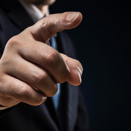
Chikungunya, dengue,
La siest
West Nile : que se passe-
de dormi
t-il dans le sud de la
France ?
Les médicaments GLP-1
VIH : la
protègent-ils aussi les os
tous les
?
elle enfi
Cytomégalovirus : ce qui
Pourquo
change dans la prise en
gâche-t-
charge des femmes
jours de
enceintes