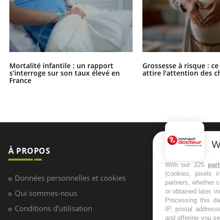
Mortalité infantile : un rapport
Grossesse à risque : ce
s’interroge sur son taux élevé en
attire l'attention des 
France
W
With our 225
par
(cookies, pixels 
partners, whether c
or obtained later, i
À PROPOS
NEWSLETT
Processing this da
IP, postal address
Recevez toute
and offering you s