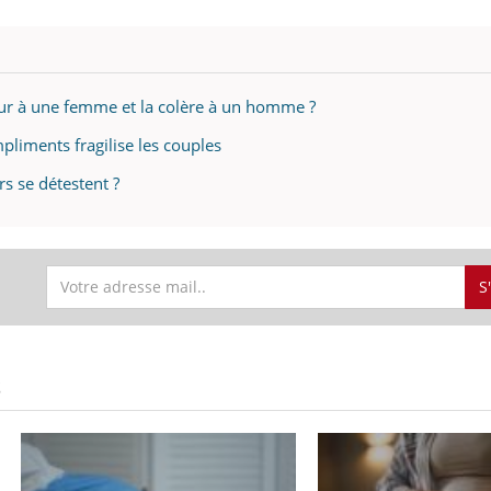
ur à une femme et la colère à un homme ?
liments fragilise les couples
s se détestent ?
S
S