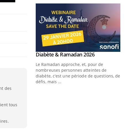
nt des
aient tous
ires.