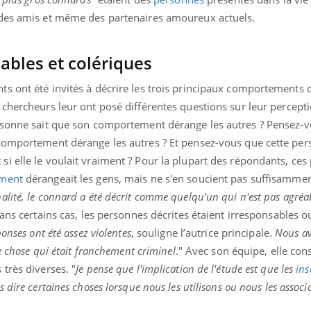
ients comme parfois chez les soignants.
soleil, activités en plein
 des amis et même des partenaires amoureux actuels.
sont ...
ables et colériques
s ont été invités à décrire les trois principaux comportements q
s chercheurs leur ont posé différentes questions sur leur percept
rsonne sait que son comportement dérange les autres ? Pensez-v
 comportement dérange les autres ? Et pensez-vous que cette pe
i elle le voulait vraiment ? Pour la plupart des répondants, ce
ment
dérangeait les gens, mais ne s'en soucient pas suffisamme
lité, le connard a été décrit comme quelqu'un qui n'est pas agréab
ans certains cas, les personnes décrites étaient irresponsables o
onses ont été assez violentes
, souligne l’autrice principale.
Nous a
e chose qui était franchement criminel
." Avec son équipe, elle con
très diverses. "
Je pense que l'implication de l'étude est que les
ins
 dire certaines choses lorsque nous les utilisons ou nous les associ