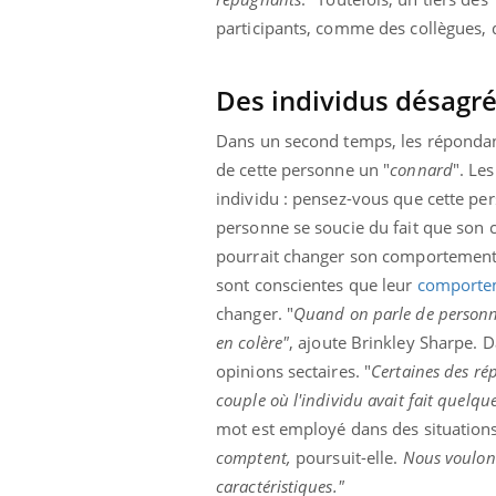
'un proche c'est
carence en fer sont multiples ce qui la rend
pat
participants, comme des collègues,
...
Des individus désagré
Dans un second temps, les répondant
de cette personne un "
connard
". Le
individu : pensez-vous que cette pe
personne se soucie du fait que son
pourrait changer son comportement s
sont conscientes que leur
comporte
changer. "
Quand on parle de personna
en colère"
, ajoute Brinkley Sharpe. D
opinions sectaires. "
Certaines des rép
couple où l'individu avait fait quelqu
mot est employé dans des situations 
comptent,
poursuit-elle.
Nous voulons
caractéristiques."