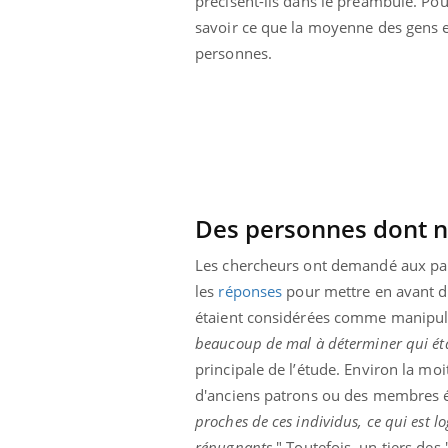
précisent-ils dans le préambule. Pou
savoir ce que la moyenne des gens 
personnes.
Des personnes dont 
Les chercheurs ont demandé aux part
les
réponses
pour mettre en avant de
étaient considérées comme manipulat
beaucoup de mal à déterminer qui étai
 Mains :
Carence en fer : comprendre pour
Ins
Youtube
You
principale de l’étude. Environ la moi
Youtube
Youtube
prévenir
osa
d'anciens patrons ou des membres él
aciles à aborder...
Fatigue, irritabilité, brouillard mental ou
En 2
proches de ces individus, ce qui est
poser des
même alopécie… Les symptômes de la
rest
répugnants
." Toutefois, un tiers des 