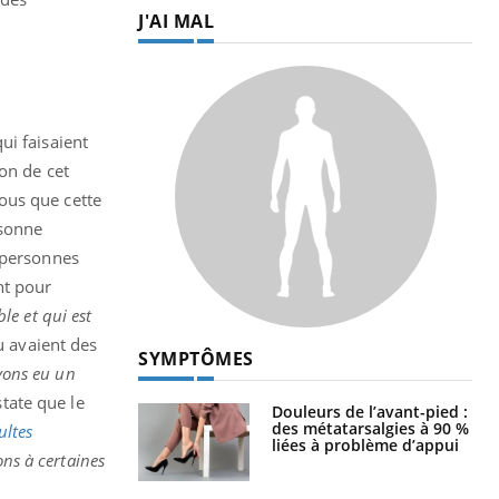
 air… Nos mains
défis, mais ...
Un
You
fac
pr
Un 
ui faisaient
mut
ion de cet
san
num
ous que cette
rsonne
s personnes
nt pour
LES MALADIES
le et qui est
u avaient des
Hypotension
orthostatique : quand la
vons eu un
pression artérielle chute
state que le
au lever
ultes
Drépanocytose : une
ons à certaines
déformation des globules
rouges aux conséquences