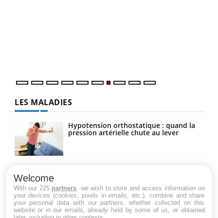
Qua
You
"Les
trav
DRH 
LES MALADIES
Hypotension orthostatique : quand la
pression artérielle chute au lever
Drépanocytose : une déformation des
globules rouges aux conséquences
Welcome
graves
With our 225
partners
, we wish to store and access information on
your devices (cookies, pixels in emails, etc.), combine and share
your personal data with our partners, whether collected on this
website or in our emails, already held by some of us, or obtained
Maladie de Charcot (Sclérose latérale
later, including in other contexts.