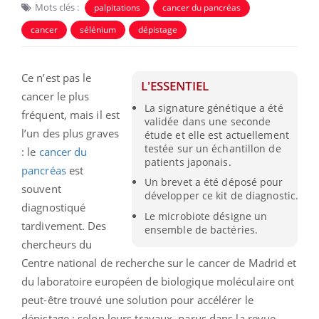
Mots clés :
palpitations
cancer du pancréas
cancer
sélénium
dépistage
Ce n’est pas le
L'ESSENTIEL
cancer le plus
La signature génétique a été
fréquent, mais il est
validée dans une seconde
l’un des plus graves
étude et elle est actuellement
testée sur un échantillon de
: le
cancer du
patients japonais.
pancréas
est
Un brevet a été déposé pour
souvent
développer ce kit de diagnostic.
diagnostiqué
Le microbiote désigne un
tardivement. Des
ensemble de bactéries.
chercheurs du
Centre national de recherche sur le cancer de Madrid et
du laboratoire européen de biologique moléculaire ont
peut-être trouvé une solution pour accélérer le
dépistage : selon leurs travaux, parus dans la revue