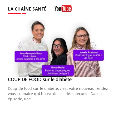
LA CHAÎNE SANTÉ
Youtube
Youtube
cès
COUP DE FOOD sur le diabète
Youtube
Coup de food sur le diabète, c'est votre nouveau rendez-
 en
vous culinaire qui bouscule les idées reçues ! Dans cet
u
épisode, une ...