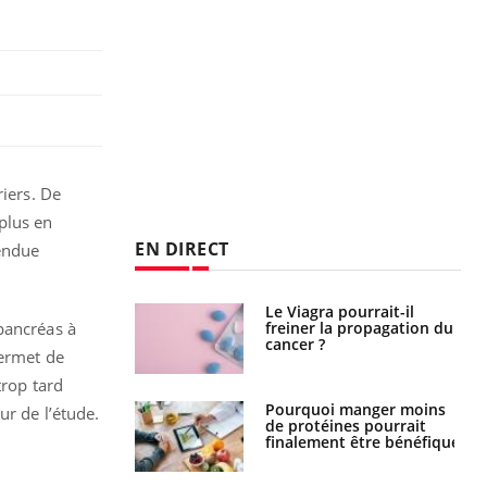
riers. De
plus en
EN DIRECT
rendue
 fin du comprimé
Le Viagra pourrait-il
 jours se profile-t-
freiner la propagation du
pancréas à
n ?
cancer ?
permet de
trop tard
i votre ventre
Pourquoi manger moins
ur de l’étude.
il les premiers
de protéines pourrait
 vos vacances ?
finalement être bénéfique