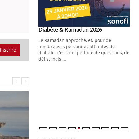
Youtube
 Mains : se
Diabète & Ramadan 2026
Youtube
outube
Le Ramadan approche, et, pour de
 un tout nouveau
nombreuses personnes atteintes de
'inscrire
plage, piscine,
diabète, c'est une période de questions, de
 air… Nos mains
défis, mais ...
Un
You
fac
pr
Un 
mut
san
num