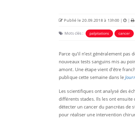
Publié le 20.09.2018 à 13h00
|
|
Mots clés :
palpitations
cancer
Parce qu’il n’est généralement pas d
nouveaux tests sanguins mis au poin
amont.
Une étape vient d’être franc
publique cette semaine dans le
Jour
 infantile : un
Toujours connectés :
s’interroge sur
comment le travail
Les scientifiques ont analysé des é
 élevé en France
empiète de plus en plus
différents stades. Ils les ont ensu
sur nos soirées
détecter un cancer du pancréas de st
 à risque : ce jus
Cancer colorectal : une
pour réaliser une intervention chiru
ttire l'attention
stratégie simple aurait
cheurs
changé la donne au Pays
basque