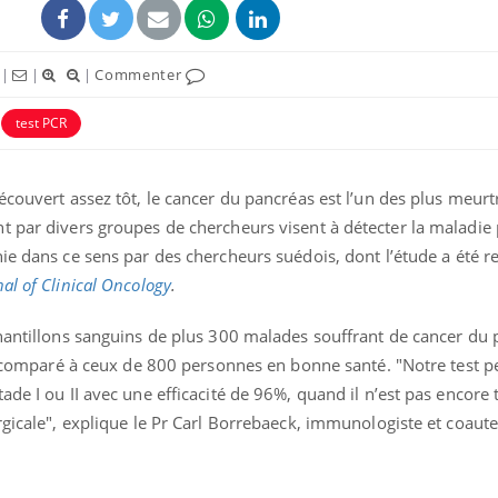
|
|
|
Commenter
test PCR
écouvert assez tôt, le cancer du pancréas est l’un des plus meurt
t par divers groupes de chercheurs visent à détecter la maladie 
hie dans ce sens par des chercheurs suédois, dont l’étude a été 
nal of Clinical Oncology
.
Les médicaments GLP-1
VIH : la
protègent-ils aussi les os
tous les
chantillons sanguins de plus 300 malades souffrant de cancer du 
?
elle enfi
ite comparé à ceux de 800 personnes en bonne santé. "Notre test 
ade I ou II avec une efficacité de 96%, quand il n’est pas encore 
Cytomégalovirus : ce qui
Pourquo
rgicale", explique le Pr Carl Borrebaeck, immunologiste et coaute
change dans la prise en
gâche-t-
charge des femmes
jours de
enceintes