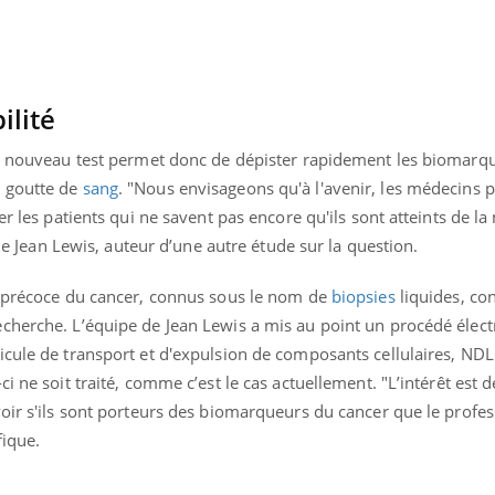
La sieste empêche-t-elle
Fortes c
de dormir la nuit ?
pourquo
noyade g
ilité
ce nouveau test permet donc de dépister rapidement les biomarq
e goutte de
sang
. "Nous envisageons qu'à l'avenir, les médecins 
er les patients qui ne savent pas encore qu'ils sont atteints de la
que Jean Lewis, auteur d’une autre étude sur la question.
n précoce du cancer, connus sous le nom de
biopsies
liquides, co
cherche. L’équipe de Jean Lewis a mis au point un procédé élec
icule de transport et d'expulsion de composants cellulaires, NDL
i ne soit traité, comme c’est le cas actuellement. "L’intérêt est 
oir s'ils sont porteurs des biomarqueurs du cancer que le profe
fique.