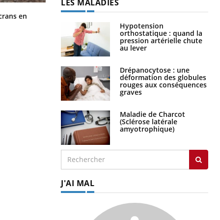
LES MALADIES
Toujours connectés : comment le
crans en
travail empiète de plus en plus sur
Hypotension
nos soirées
orthostatique : quand la
pression artérielle chute
au lever
Drépanocytose : une
déformation des globules
rouges aux conséquences
graves
Maladie de Charcot
(Sclérose latérale
amyotrophique)
J'AI MAL