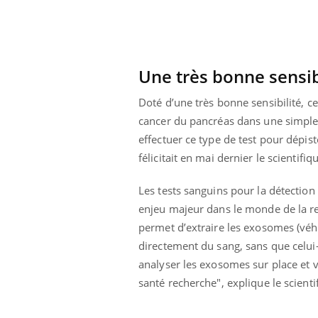
 oublier les
Chikungunya, dengue,
n vacances ?
West Nile : que se passe-
t-il dans le sud de la
France ?
Une très bonne sensib
Doté d’une très bonne sensibilité, 
cancer du pancréas dans une simpl
effectuer ce type de test pour dépist
félicitait en mai dernier le scientifi
Les tests sanguins pour la détectio
enjeu majeur dans le monde de la re
permet d’extraire les exosomes (véh
directement du sang, sans que celui-c
analyser les exosomes sur place et v
santé recherche", explique le scienti