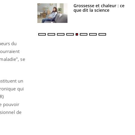
haleurs :
Grossesse et chaleur : ce
i le risque de
que dit la science
rimpe-t-il ?
ueurs du
pourraient
 maladie", se
nstituent un
tronique qui
R)
de pouvoir
ssionnel de