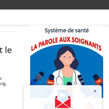
t le
r
ang.
Publicité