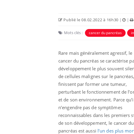
Publié le 08.02.2022 à 16h30
|
|
Mots clés :
cancer du pancréas
i
Rare mais généralement agressif, le
Eczéma Chronique des Mains :
Car
Youtube
You
cancer du pancréas se caractérise pa
Youtube
expliquer ma maladie
pré
développement le plus souvent sile
Il y a des sujets qui sont faciles à aborder...
Fati
de cellules malignes sur le pancréas,
d'autres non ! D'un côté, poser des
mêm
finissent par former une tumeur,
questions sur la maladie d'un proche c'est
care
montrer ...
...
perturbant le fonctionnement de l’o
et de son environnement. Parce qu’i
n’engendre pas de symptômes
reconnaissables dans les premiers s
de son développement, le cancer du
pancréas est aussi
l’un des plus mor