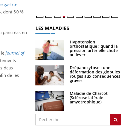
e gastro-
8, dont 50 %
LES MALADIES
u pancréas en
.
Hypotension
orthostatique : quand la
pression artérielle chute
 le
Journal of
au lever
aitements
Drépanocytose : une
es deux
déformation des globules
fin de les
rouges aux conséquences
graves
Maladie de Charcot
(Sclérose latérale
amyotrophique)