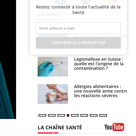
Restez connecté à toute l’actualité de la
Twitter
Facebook
Instagram
Santé
EN DIRECT
par un
Comment gérer le
a, une petite fille
sommeil des enfants en
e grâce à un
vacances ?
S'INSCRIRE À LA NEWSLETTER
essentiel
lose en Suisse :
Bilan prévention : ce que
st l’origine de la
les kinés pourront
nation ?
bientôt faire
s alimentaires :
TDAH : quel est ce
velle arme contre
traitement autorisé aux
tions sévères
États-Unis ?
LA CHAÎNE SANTÉ
Youtube