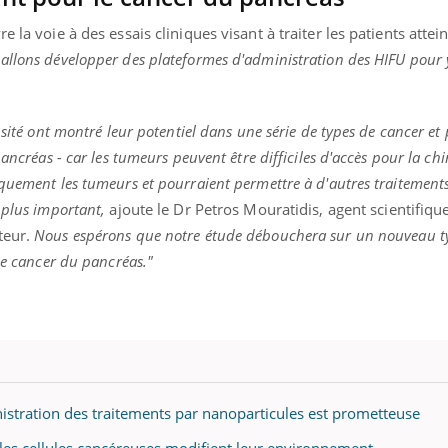
 la voie à des essais cliniques visant à traiter les patients attei
allons développer des plateformes d'administration des HIFU pour 
nsité ont montré leur potentiel dans une série de types de cancer et
ancréas - car les tumeurs peuvent être difficiles d'accès pour la chir
quement les tumeurs et pourraient permettre à d'autres traitement
 plus important,
ajoute le Dr Petros Mouratidis, agent scientifiqu
teur.
Nous espérons que notre étude débouchera sur un nouveau t
de cancer du pancréas."
istration des traitements par nanoparticules est prometteuse
es cellules cancéreuses modifient leur environnement