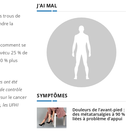
J'AI MAL
s trous de
ndre la
ir comment se
t vécu 25 % de
40 % plus
s ont été
 de contrôle
SYMPTÔMES
 sur le cancer
, les UFHI
Douleurs de l’avant-pied :
des métatarsalgies à 90 %
liées à problème d’appui