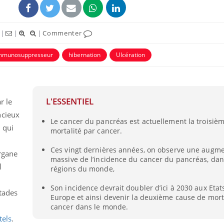
|
|
|
Commenter
mmunosuppresseur
hibernation
Ulcération
ence en fer : comprendre pour
Insuline & Charge ment
tube
Youtube
L'ESSENTIEL
r le
Youtube
Yout
venir
osait en parler??
ncieux
Le cancer du pancréas est actuellement la troisiè
gue, irritabilité, brouillard mental ou
En 2026, l'insuline dans l
 qui
mortalité par cancer.
e alopécie… Les symptômes de la
reste entourée d'idées re
nce en fer sont multiples ce qui la rend
patients comme parfois ch
Ces vingt dernières années, on observe une augm
rgane
massive de l’incidence du cancer du pancréas, dan
l
régions du monde,
Son incidence devrait doubler d’ici à 2030 aux Etat
tades
Europe et ainsi devenir la deuxième cause de mort
cancer dans le monde.
tels
.