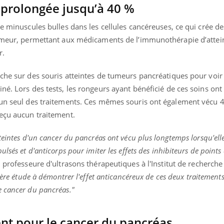
 prolongée jusqu’à 40 %
de minuscules bulles dans les cellules cancéreuses, ce qui crée de
tumeur, permettant aux médicaments de l’immunothérapie d’attei
r.
oche sur des souris atteintes de tumeurs pancréatiques pour vo
né. Lors des tests, les rongeurs ayant bénéficié de ces soins on
'un seul des traitements. Ces mêmes souris ont également vécu 
reçu aucun traitement.
teintes d'un cancer du pancréas ont vécu plus longtemps lorsqu'elle
lsés et d'anticorps pour imiter les effets des inhibiteurs de points
 professeure d'ultrasons thérapeutiques à l'Institut de recherche
mière étude à démontrer l'effet anticancéreux de ces deux traitements
e cancer du pancréas."
ent pour le cancer du pancréas