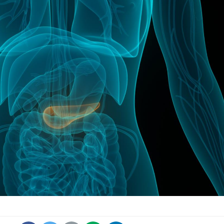
Grossesse et chaleur : ce
Mordue 
que dit la science
barracud
secouru
réflexe 
Le smartphone nuit-il à
Légionel
l'apprentissage de la
quelle e
lecture ?
contami
Mordue par une tique en
Allergie
vacances, elle reste dans
une nou
le coma pendant 42 jours
les réac