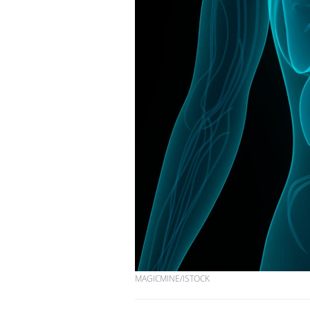
Fortes chaleurs :
pourquoi le risque de
noyade grimpe-t-il ?
Le Viagra pourrait-il
freiner la propagation du
cancer ?
Pourquoi manger moins
de protéines pourrait
finalement être bénéfique
MAGICMINE/ISTOCK