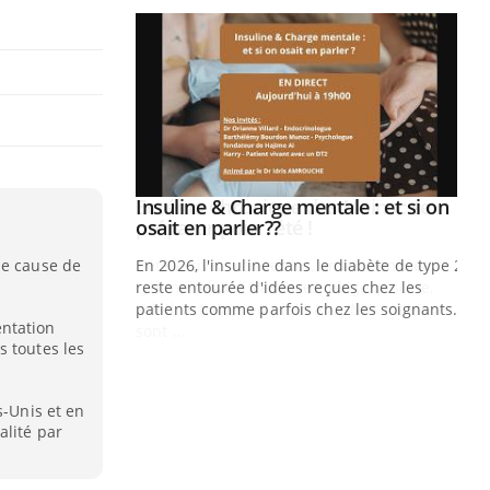
ale : et si on
Eczéma Chronique des Mains : se
Youtube
ube
Youtube
préparer pour l’été !
me cause de
e diabète de type 2
L'été arrive… et avec lui, un tout nouveau
çues chez les
rythme de vie ! Vacances, plage, piscine,
ez les soignants.
soleil, activités en plein air… Nos mains
entation
sont ...
Di
s toutes les
You
Le 
nom
s-Unis et en
alité par
dia
défi