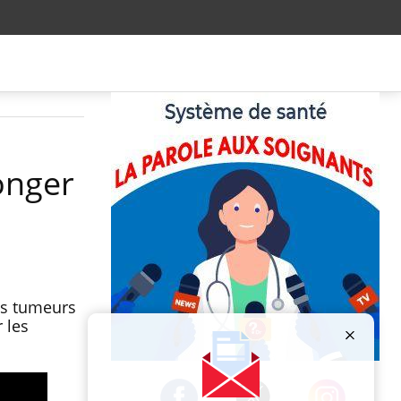
onger
es tumeurs
 les
Publicité