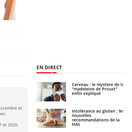
EN DIRECT
 gérer le
Cerveau : le mystère de la
 des enfants en
"madeleine de Proust"
s ?
enfin expliqué
rassemble et
évention : ce que
Intolérance au gluten : les
ues.
s pourront
nouvelles
faire
recommandations de la
HAS
7 et 2020.