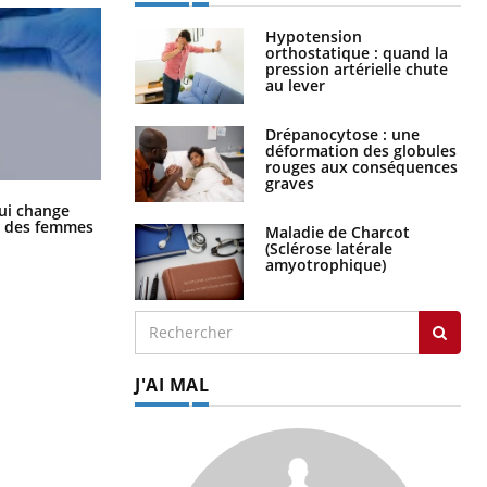
Hypotension
orthostatique : quand la
pression artérielle chute
au lever
Drépanocytose : une
déformation des globules
rouges aux conséquences
graves
La sieste empêche-t-elle de dormir
ui change
la nuit ?
ge des femmes
Maladie de Charcot
(Sclérose latérale
amyotrophique)
J'AI MAL