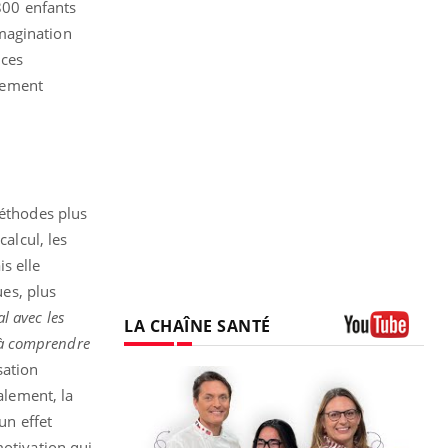
 800 enfants
imagination
nces
nement
méthodes plus
calcul, les
s elle
es, plus
l avec les
LA CHAÎNE SANTÉ
s à comprendre
Youtube
isation
alement, la
un effet
motivation qui