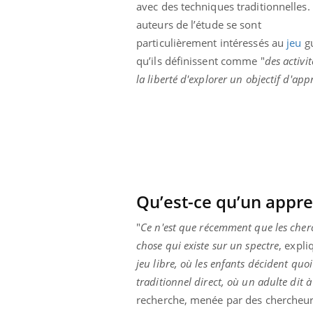
avec des techniques traditionnelles.
i manger moins
Mordue par une tique en
ines pourrait
vacances, elle reste dans
auteurs de l’étude se sont
nt être bénéfique
le coma pendant 42 jours
particulièrement intéressés au
jeu
gu
qu’ils définissent comme "
des activi
la liberté d'explorer un objectif d'ap
Qu’est-ce qu’un appre
"
Ce n'est que récemment que les cher
chose qui existe sur un spectre
, expli
jeu libre, où les enfants décident quo
traditionnel direct, où un adulte dit à 
recherche, menée par des chercheur