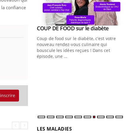
t la confiance
Youtube
ue » pour
COUP DE FOOD sur le diabète
Youtube
médecine
Coup de food sur le diabète, c'est votre
nouveau rendez-vous culinaire qui
n groupe
bouscule les idées reçues ! Dans cet
ière de bilan de
épisode, une ...
« jumeau
Qu
You
êtr
"Le
qua
Doc
'inscrire
dir
LES MALADIES