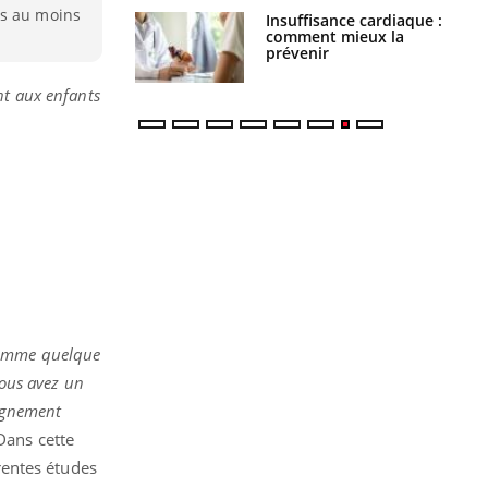
és au moins
uel est ce
Insuffisance cardiaque :
ent autorisé aux
comment mieux la
is ?
prévenir
nt aux enfants
 comme quelque
vous avez un
eignement
 Dans cette
rentes études