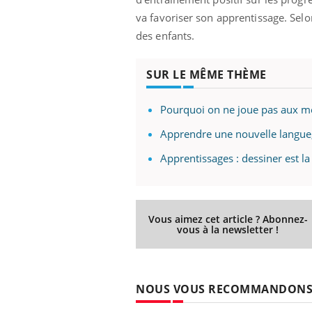
va favoriser son apprentissage. Selon
des enfants.
ale : et si on
Eczéma Chronique des Mains : se
Dia
Youtube
You
SUR LE MÊME THÈME
ube
Youtube
préparer pour l’été !
Le 
 diabète de type 2
L'été arrive… et avec lui, un tout nouveau
nom
Pourquoi on ne joue pas aux mê
ues chez les
rythme de vie ! Vacances, plage, piscine,
diab
ez les soignants.
soleil, activités en plein air… Nos mains
défi
Apprendre une nouvelle langue,
sont ...
Apprentissages : dessiner est l
Vous aimez cet article ? Abonnez-
vous à la newsletter !
NOUS VOUS RECOMMANDON