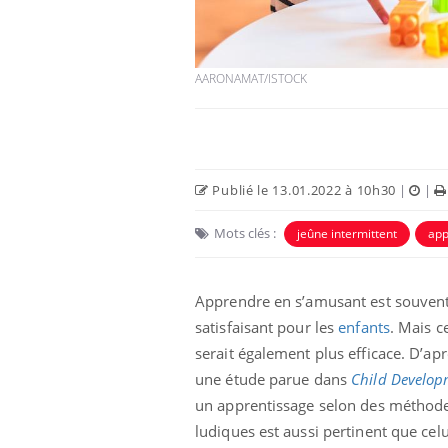
AARONAMAT/ISTOCK
Publié le 13.01.2022 à 10h30
|
|
Mots clés :
jeûne intermittent
app
aleurs :
Grossesse et chaleur : ce
Apprendre en s’amusant est souvent
 le risque de
que dit la science
rimpe-t-il ?
satisfaisant pour les
enfants
. Mais c
serait également plus efficace. D’ap
 pourrait-il
Le smartphone nuit-il à
une étude parue dans
Child Develop
la propagation du
l'apprentissage de la
un apprentissage selon des méthod
lecture ?
ludiques est aussi pertinent que celu