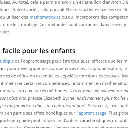
luées. Au total, cela a permis d’avoir un échantillon d’environ 3
ques étaient variés, cela pouvait être des activités basées sur l'
 ou utiliser des
mathématiques
ou qui incorporent des compéte
comme le comptage. Ces méthodes sont courantes dans l'enseig
aire.
 facile pour les enfants
ludique
de l'apprentissage peut être tout aussi efficace que les 
nant pour développer des compétences clés : l'alphabétisation, le 
ces de réflexion essentielles appelées fonctions exécutives. Mai
ent maîtriser certaines compétences, notamment en mathématiqu
 comparaison aux autres méthodes. "
Les enfants ont souvent du ma
sont abstraits
, précise Elizabeth Byrne.
Ils deviennent plus facile
un jeu imaginaire ou dans un contexte ludique
." Selon elle, la visual
ait en partie ses effets bénéfiques sur
l’apprentissage
. Plus glob
ue le jeu guidé peut influencer d'autres caractéristiques qui ont 
ès éducatifs. Concrètement, l'enfant peut avoir une plus grande 