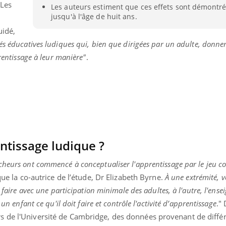
 Les
Les auteurs estiment que ces effets sont démontr
Allergies alimentaires :
TDAH : q
jusqu'à l'âge de huit ans.
une nouvelle arme contre
traitem
les réactions sévères
États-Un
idé,
tés éducatives ludiques qui, bien que dirigées par un adulte, donne
prentissage à leur manière"
.
ntissage ludique ?
cheurs ont commencé à conceptualiser l'apprentissage par le jeu
que la co-autrice de l’étude, Dr Elizabeth Byrne.
À une extrémité, 
i faire avec une participation minimale des adultes, à l'autre, l'ens
un enfant ce qu'il doit faire et contrôle l'activité d’apprentissage
."
s de l'Université de Cambridge, des données provenant de diffé