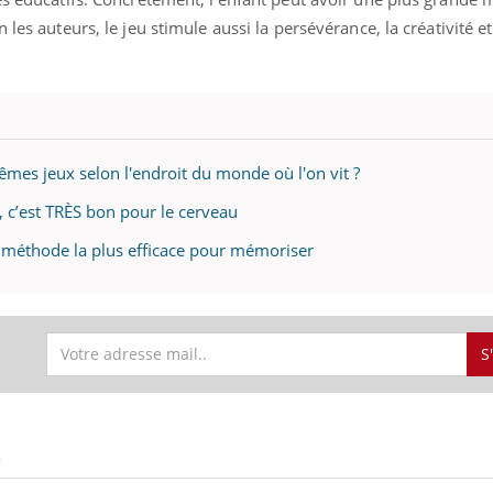
 les auteurs, le jeu stimule aussi la persévérance, la créativité e
Youtube
bète & Ramadan 2026
Un « jumeau numériq
tube
Youtube
faciliter l’accès à la 
Ramadan approche, et, pour de
Youtube
préventive
breuses personnes atteintes de
mes jeux selon l'endroit du monde où l'on vit ?
Un établissement lié à u
ète, c'est une période de questions, de
mutualiste innove en mat
s, mais ...
 c’est TRÈS bon pour le cerveau
santé : l'utilisation d'un 
a méthode la plus efficace pour mémoriser
numérique » permet ...
S
S