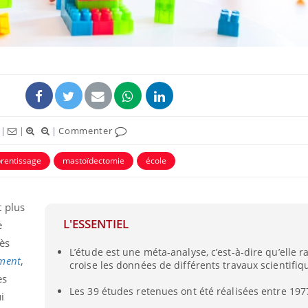
|
|
|
Commenter
rentissage
mastoïdectomie
école
Mordue par un
Comment
 plus
barracuda, une petite fille
sommeil
secourue grâce à un
vacance
L'ESSENTIEL
e
réflexe essentiel
rès
L’étude est une méta-analyse, c’est-à-dire qu’elle 
Légionellose en Suisse :
Bilan pr
ment
,
croise les données de différents travaux scientifiq
quelle est l’origine de la
les kiné
es
contamination ?
bientôt 
Les 39 études retenues ont été réalisées entre 197
i