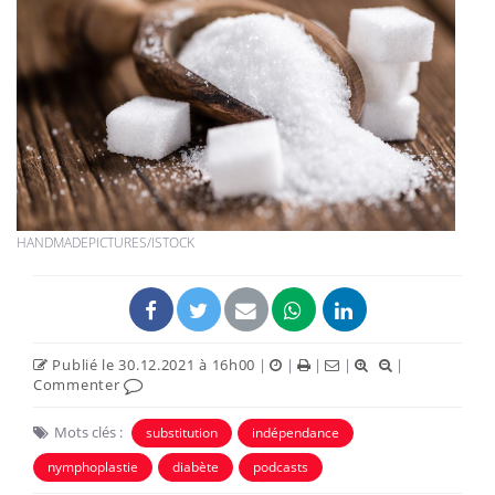
HANDMADEPICTURES/ISTOCK
Publié le 30.12.2021 à 16h00
|
|
|
|
|
Commenter
Mots clés :
substitution
indépendance
nymphoplastie
diabète
podcasts