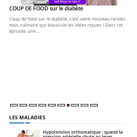
Youtube
cès
COUP DE FOOD sur le diabète
Youtube
Coup de food sur le diabète, c'est votre nouveau rendez-
 en
vous culinaire qui bouscule les idées reçues ! Dans cet
u
épisode, une ...
Qua
You
"Les
trav
DRH 
LES MALADIES
Hypotension orthostatique : quand la
pression artérielle chute au lever