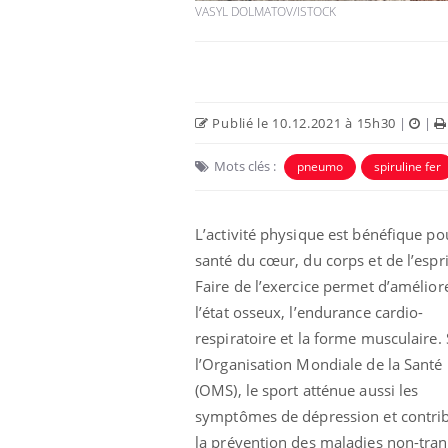
VASYL DOLMATOV/ISTOCK
Car
You
pré
Fati
Publié le 10.12.2021 à 15h30
|
|
mêm
care
Mots clés :
pneumo
spiruline fer
...
Eczéma Chronique des Mains :
Youtube
Youtube
expliquer ma maladie
L’activité physique est bénéfique po
Il y a des sujets qui sont faciles à aborder...
santé du cœur, du corps et de l’espri
d'autres non ! D'un côté, poser des
questions sur la maladie d'un proche c'est
Faire de l’exercice permet d’amélior
montrer ...
l’état osseux, l’endurance cardio-
respiratoire et la forme musculaire.
l’Organisation Mondiale de la Santé
(OMS), le sport atténue aussi les
symptômes de dépression et contri
la prévention des maladies non-transm