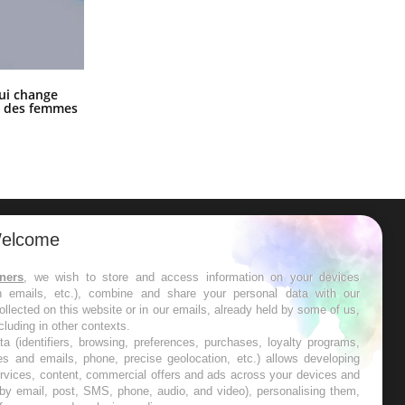
La sieste empêche-t-elle de dormir
ui change
la nuit ?
ge des femmes
elcome
ER
tners
, we wish to store and access information on your devices
in emails, etc.), combine and share your personal data with our
s les semaines les meilleures
ollected on this website or in our emails, already held by some of us,
ncluding in other contexts.
ta (identifiers, browsing, preferences, purchases, loyalty programs,
es and emails, phone, precise geolocation, etc.) allows developing
ervices, content, commercial offers and ads across your devices and
 by email, post, SMS, phone, audio, and video), personalising them,