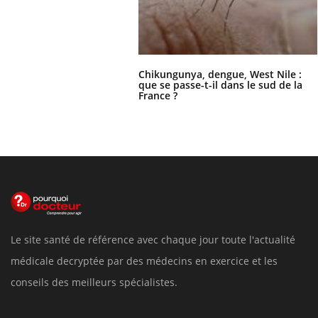
Chikungunya, dengue, West Nile :
que se passe-t-il dans le sud de la
France ?
Le site santé de référence avec chaque jour toute l'actualité
médicale decryptée par des médecins en exercice et les
conseils des meilleurs spécialistes.