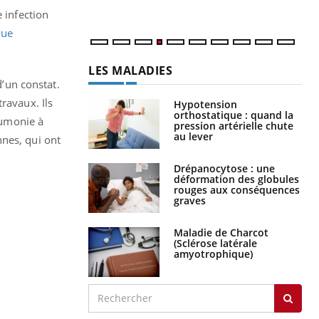
 infection
vue
LES MALADIES
d’un constat.
travaux. Ils
Hypotension
orthostatique : quand la
eumonie à
pression artérielle chute
au lever
nnes, qui ont
Drépanocytose : une
déformation des globules
rouges aux conséquences
graves
Maladie de Charcot
(Sclérose latérale
amyotrophique)