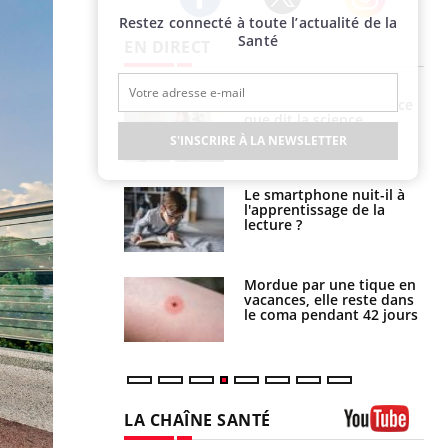
Restez connecté à toute l’actualité de la
Twitter
Facebook
Instagram
Santé
EN DIRECT
haleurs :
Grossesse et chaleur : ce
i le risque de
que dit la science
rimpe-t-il ?
S'INSCRIRE À LA NEWSLETTER
a pourrait-il
Le smartphone nuit-il à
la propagation du
l'apprentissage de la
lecture ?
i manger moins
Mordue par une tique en
éines pourrait
vacances, elle reste dans
ent être bénéfique
le coma pendant 42 jours
LA CHAÎNE SANTÉ
Youtube