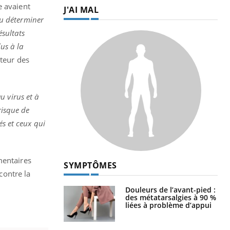
e avaient
J'AI MAL
pu déterminer
ésultats
us à la
uteur des
u virus et à
risque de
és et ceux qui
mentaires
SYMPTÔMES
contre la
Douleurs de l’avant-pied :
des métatarsalgies à 90 %
liées à problème d’appui