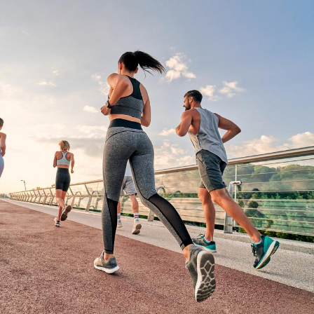
La sieste empêche-t-elle
Fortes c
de dormir la nuit ?
pourquo
noyade g
VIH : la fin du comprimé
Le Viagr
tous les jours se profile-t-
freiner 
elle enfin ?
cancer ?
Pourquoi votre ventre
Pourquo
gâche-t-il les premiers
de prot
jours de vos vacances ?
finalem