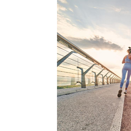
Chikungunya, dengue,
West Nile : que se passe-
t-il dans le sud de la
France ?
Les médicaments GLP-1
protègent-ils aussi les os
?
Cytomégalovirus : ce qui
change dans la prise en
charge des femmes
enceintes