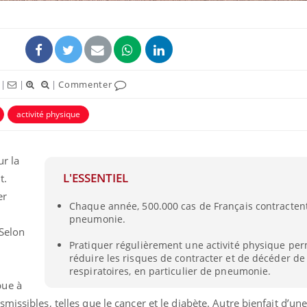
ence en fer : comprendre pour
tube
Youtube
venir
gue, irritabilité, brouillard mental ou
|
|
|
Commenter
e alopécie… Les symptômes de la
nce en fer sont multiples ce qui la rend
activité physique
Insuline & Charge ment
Youtube
Yout
osait en parler??
ur la
En 2026, l'insuline dans l
L'ESSENTIEL
t.
reste entourée d'idées re
patients comme parfois ch
er
Chaque année, 500.000 cas de Français contracten
pneumonie.
 Selon
Pratiquer régulièrement une activité physique per
réduire les risques de contracter et de décéder d
respiratoires, en particulier de pneumonie.
bue à
issibles, telles que le cancer et le diabète. Autre bienfait d’une