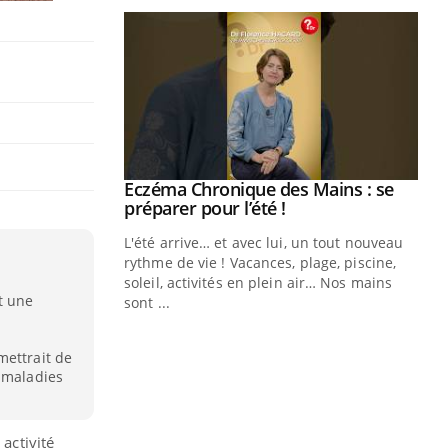
ale : et si on
Eczéma Chronique des Mains : se
Youtube
ube
Youtube
préparer pour l’été !
e diabète de type 2
L'été arrive… et avec lui, un tout nouveau
çues chez les
rythme de vie ! Vacances, plage, piscine,
ez les soignants.
soleil, activités en plein air… Nos mains
t une
sont ...
Di
You
Le 
mettrait de
nom
e maladies
dia
défi
 activité