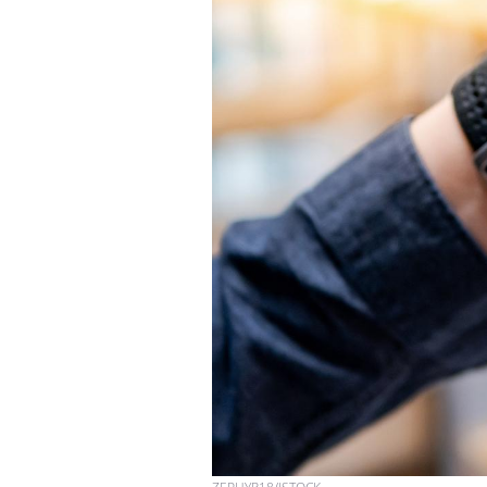
Fortes chaleurs :
pourquoi le risque de
noyade grimpe-t-il ?
Le Viagra pourrait-il
freiner la propagation du
cancer ?
Pourquoi manger moins
de protéines pourrait
finalement être bénéfique