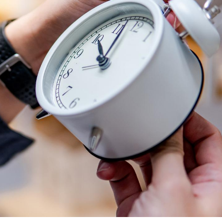
Grossesse et chaleur : ce
Mordue 
que dit la science
barracud
secouru
réflexe 
Le smartphone nuit-il à
Légionel
l'apprentissage de la
quelle e
lecture ?
contami
Mordue par une tique en
Allergie
vacances, elle reste dans
une nou
le coma pendant 42 jours
les réac