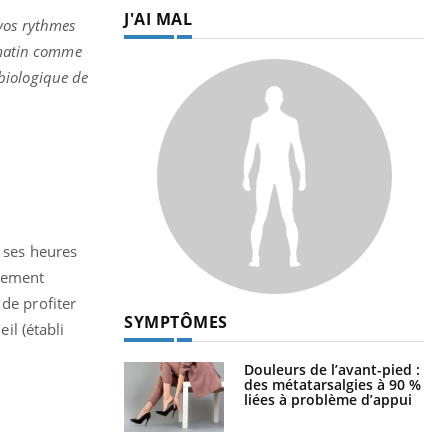
J'AI MAL
 vos rythmes
u matin comme
 biologique de
t ses heures
ngement
de profiter
SYMPTÔMES
l (établi
Douleurs de l’avant-pied :
des métatarsalgies à 90 %
liées à problème d’appui