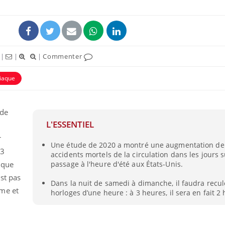
|
|
|
Commenter
diaque
ence en fer : comprendre pour
Insuline & Charge ment
tube
Youtube
Youtube
Yout
venir
osait en parler??
 de
gue, irritabilité, brouillard mental ou
En 2026, l'insuline dans l
L'ESSENTIEL
e alopécie… Les symptômes de la
reste entourée d'idées re
r
nce en fer sont multiples ce qui la rend
patients comme parfois ch
Une étude de 2020 a montré une augmentation de
 3
accidents mortels de la circulation dans les jours s
n que
passage à l'heure d'été aux États-Unis.
st pas
Dans la nuit de samedi à dimanche, il faudra recu
me et
horloges d’une heure : à 3 heures, il sera en fait 2