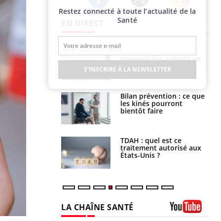
Restez connecté à toute l’actualité de la
Twitter
Facebook
Instagram
Santé
EN DIRECT
par un
Comment gérer le
a, une petite fille
sommeil des enfants en
e grâce à un
vacances ?
S'INSCRIRE À LA NEWSLETTER
essentiel
lose en Suisse :
Bilan prévention : ce que
st l’origine de la
les kinés pourront
nation ?
bientôt faire
s alimentaires :
TDAH : quel est ce
velle arme contre
traitement autorisé aux
tions sévères
États-Unis ?
LA CHAÎNE SANTÉ
Youtube