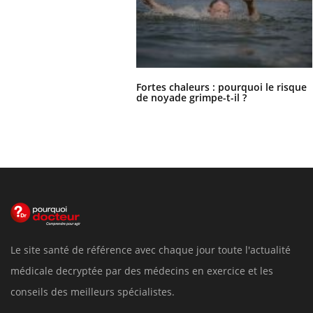
Fortes chaleurs : pourquoi le risque
de noyade grimpe-t-il ?
Le site santé de référence avec chaque jour toute l'actualité
médicale decryptée par des médecins en exercice et les
conseils des meilleurs spécialistes.