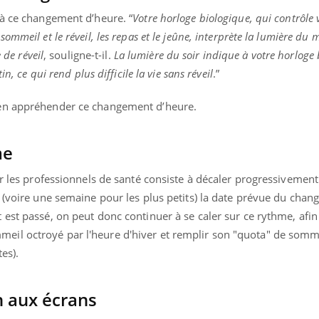
 à ce changement d’heure. “
Votre horloge biologique, qui contrôle
ommeil et le réveil, les repas et le jeûne, interprète la lumière d
 de réveil
, souligne-t-il.
La lumière du soir indique à votre horloge
n, ce qui rend plus difficile la vie sans réveil
.”
ien appréhender ce changement d’heure.
me
ar les professionnels de santé consiste à décaler progressivemen
t (voire une semaine pour les plus petits) la date prévue du cha
est passé, on peut donc continuer à se caler sur ce rythme, afin 
l octroyé par l'heure d'hiver et remplir son "quota" de sommei
tes).
on aux écrans