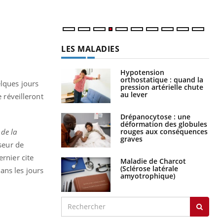
LES MALADIES
Hypotension
orthostatique : quand la
elques jours
pression artérielle chute
au lever
e réveilleront
Drépanocytose : une
déformation des globules
rouges aux conséquences
 de la
graves
seur de
ernier cite
Maladie de Charcot
(Sclérose latérale
ans les jours
amyotrophique)