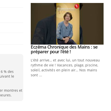
ale : et si on
Eczéma Chronique des Mains : se
Youtube
ube
Youtube
préparer pour l’été !
e diabète de type 2
L'été arrive… et avec lui, un tout nouveau
çues chez les
rythme de vie ! Vacances, plage, piscine,
ez les soignants.
soleil, activités en plein air… Nos mains
 6 % des
sont ...
uivant le
Di
You
Le 
ler montres et
nom
 heures.
dia
défi