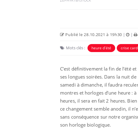
ZEPHYR18/ISTOCK
Publié le 28.10.2021 à 19h30
|
|
Mots clés :
heure d'été
crise car
Eczéma Chronique des Mains :
Car
Youtube
You
Youtube
expliquer ma maladie
pré
C’est définitivement la fin de l’été et
Il y a des sujets qui sont faciles à aborder...
Fati
ses longues soirées. Dans la nuit de
d'autres non ! D'un côté, poser des
mêm
samedi à dimanche, il faudra recule
questions sur la maladie d'un proche c'est
care
montres et horloges d’une heure : à
montrer ...
...
heures, il sera en fait 2 heures. Bie
ce changement semble anodin, il n’e
sans conséquence sur notre organis
son horloge biologique.