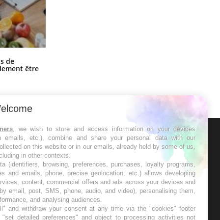
Grossesse et chaleur : ce que dit la
s de
science
alement être
elcome
tners
, we wish to store and access information on your devices
in emails, etc.), combine and share your personal data with our
ER
ollected on this website or in our emails, already held by some of us,
ncluding in other contexts.
ta (identifiers, browsing, preferences, purchases, loyalty programs,
s les semaines les meilleures
es and emails, phone, precise geolocation, etc.) allows developing
ervices, content, commercial offers and ads across your devices and
 by email, post, SMS, phone, audio, and video), personalising them,
rformance, and analysing audiences.
l" and withdraw your consent at any time via the "cookies" footer
"set detailed preferences" and object to processing activities not