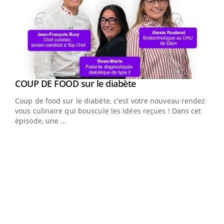
Youtube
cès
COUP DE FOOD sur le diabète
Youtube
Coup de food sur le diabète, c'est votre nouveau rendez-
 en
vous culinaire qui bouscule les idées reçues ! Dans cet
u
épisode, une ...
Qua
You
"Les
trav
DRH 