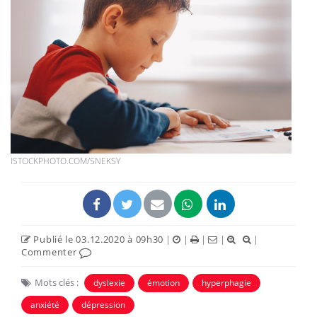
ISTOCKPHOTO.COM/SNEKSY
Publié le 03.12.2020 à 09h30
|
|
|
|
|
Commenter
Mots clés :
dyslexie
émotion
hyperphagie
anxiété
dépression