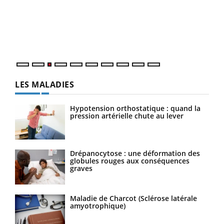
pour
L'ét
Vaca
Nos 
LES MALADIES
Hypotension orthostatique : quand la
pression artérielle chute au lever
Drépanocytose : une déformation des
globules rouges aux conséquences
graves
Maladie de Charcot (Sclérose latérale
amyotrophique)