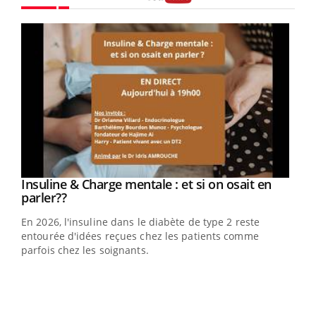
Youtube
Youtube
Insuline & Charge mentale : et si on osait en
Youtube
Youtube
parler??
En 2026, l'insuline dans le diabète de type 2 reste
entourée d'idées reçues chez les patients comme
parfois chez les soignants.
Ecz
You