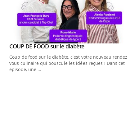
Youtube
Yout
COUP DE FOOD sur le diabète
Quand l’entreprise mise sur le bien être global
Youtube
Youtube
Coup de food sur le diabète, c'est votre nouveau rendez-
"Les rendez-vous de la santé et de la qualité de vie au
vous culinaire qui bouscule les idées reçues ! Dans cet
travail" de Pourquoi Docteur reçoivent Régis Blugeon,
épisode, une ...
DRH et directeur ...
Ecz
You
(3/3
Dans
vous
quot