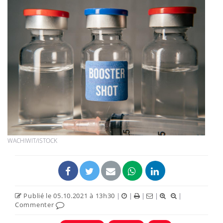
WACHIWIT/ISTOCK
Publié le 05.10.2021 à 13h30
|
|
|
|
|
Commenter