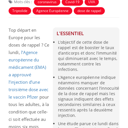
Mots clés :
coronavirus
Covid-19
UVA
Triptolide
Agence Européenne
dose de rappel
Top départ en
L'ESSENTIEL
Europe pour les
L’objectif de cette dose de
doses de rappel ? Ce
rappel est de booster le taux
lundi,
l’Agence
d’anticorps et donc l’immunité
qui diminuerait avec le temps,
européenne du
notamment contre les
médicament (EMA)
infections.
a approuvé
L’Agence européenne indique
l’injection d’une
néanmoins manquer de
données concernant l’innocuité
troisième dose avec
de la dose de rappel mais les
le vaccin Pfizer
pour
signaux indiquent des effets
tous les adultes, à la
secondaires similaires à ceux
ressentis après la deuxième
condition que celle-
injection.
ci soit effectuée au
Une étude parue ce lundi dans
moins six mois