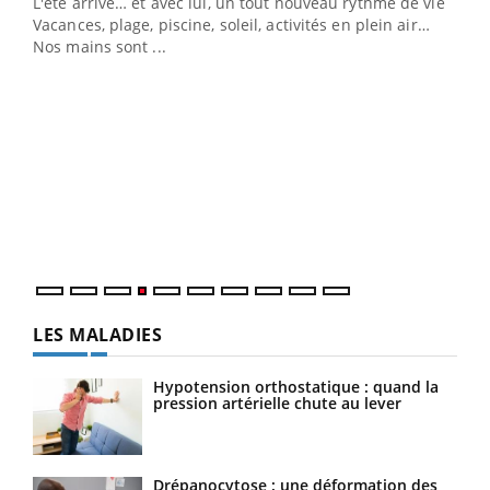
L'été arrive… et avec lui, un tout nouveau rythme de vie !
Vacances, plage, piscine, soleil, activités en plein air…
Nos mains sont ...
Dia
You
Le 
pers
ques
LES MALADIES
Hypotension orthostatique : quand la
pression artérielle chute au lever
Drépanocytose : une déformation des