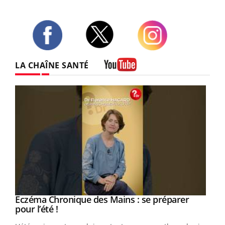
Twitter
Facebook
Instagram
LA CHAÎNE SANTÉ
Youtube
Eczéma Chronique des Mains : se préparer
Youtube
Youtube
pour l’été !