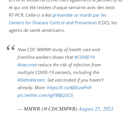
et qui ont été testées chaque semaine avec des tests
RT-PCR. Celle-ci a été
présentée ce mardi par les
Centers for Disease Control and Prevention
(CDC), les
agents de santé américains.
New CDC MMWR study of health care and
frontline workers shows that
#COVID19
#vaccines
reduce the risk of infection from
multiple COVID-19 variants, including the
#DeltaVariant
. Get vaccinated if you haven’t
already. More:
https://t.co/4JlDusePo9
pic.twitter.com/ogYB8JQ2CG
— MMWR (@CDCMMWR)
August 25, 2021