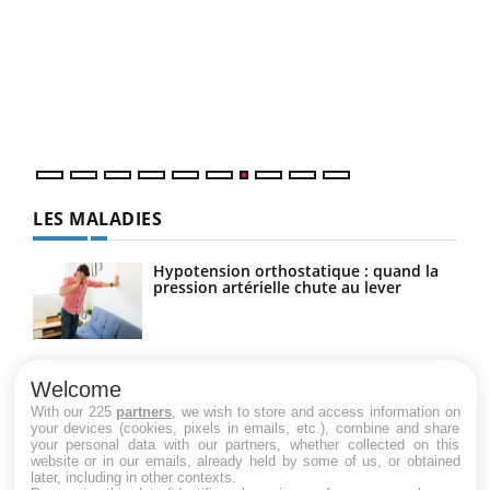
Qua
You
"Les
trav
DRH 
LES MALADIES
Hypotension orthostatique : quand la
pression artérielle chute au lever
Drépanocytose : une déformation des
globules rouges aux conséquences
Welcome
graves
With our 225
partners
, we wish to store and access information on
your devices (cookies, pixels in emails, etc.), combine and share
your personal data with our partners, whether collected on this
website or in our emails, already held by some of us, or obtained
Maladie de Charcot (Sclérose latérale
later, including in other contexts.
amyotrophique)