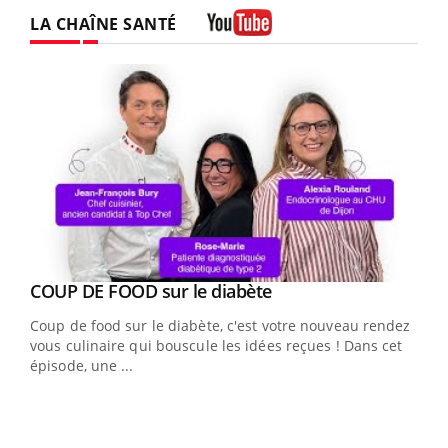
LA CHAÎNE SANTÉ
Youtube
Youtube
cès
COUP DE FOOD sur le diabète
Youtube
Coup de food sur le diabète, c'est votre nouveau rendez-
 en
vous culinaire qui bouscule les idées reçues ! Dans cet
u
épisode, une ...