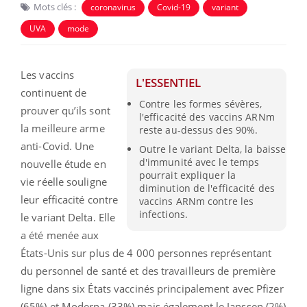
Mots clés :
coronavirus
Covid-19
variant
UVA
mode
Les vaccins
L'ESSENTIEL
continuent de
Contre les formes sévères,
prouver qu’ils sont
l'efficacité des vaccins ARNm
la meilleure arme
reste au-dessus des 90%.
anti-Covid. Une
Outre le variant Delta, la baisse
d'immunité avec le temps
nouvelle étude en
pourrait expliquer la
vie réelle souligne
diminution de l'efficacité des
leur efficacité contre
vaccins ARNm contre les
infections.
le variant Delta. Elle
a été menée aux
États-Unis sur plus de 4 000 personnes représentant
du personnel de santé et des travailleurs de première
ligne dans six États vaccinés principalement avec Pfizer
(65%) et Moderna (33%) mais également le Janssen (2%)