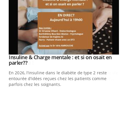
Insuline & Charge mentale : et si on osait en
Eczéma Chronique des Mains : se préparer
Youtube
Youtube
Youtube
Youtube
parler??
pour l’été !
En 2026, l'insuline dans le diabète de type 2 reste
L'été arrive… et avec lui, un tout nouveau rythme de vie !
entourée d'idées reçues chez les patients comme
Vacances, plage, piscine, soleil, activités en plein air…
parfois chez les soignants.
Nos mains sont ...
Dia
You
Le 
pers
ques