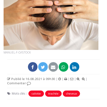
MANUEL-F-O/ISTOCK
Publié le 16.08.2021 à 09h30
|
|
|
|
|
Commenter
Mots clés :
calvitie
trachée
cheveux