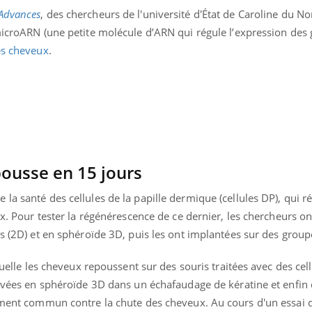
Pourquoi manger moins
Mordue 
 Advances
, des chercheurs de l'université d'État de Caroline du Nor
de protéines pourrait
vacances
microARN (une petite molécule d’ARN qui régule l’expression des 
finalement être bénéfique
le coma
es cheveux
.
ousse en 15 jours
la santé des cellules de la papille dermique (cellules DP), qui ré
ux. Pour tester la régénérescence de ce dernier, les chercheurs on
es (2D) et en sphéroïde 3D, puis les ont implantées sur des group
aquelle les cheveux repoussent sur des souris traitées avec des cel
tivées en sphéroïde 3D dans un échafaudage de kératine et enfin 
tement commun contre la chute des cheveux. Au cours d'un essai d