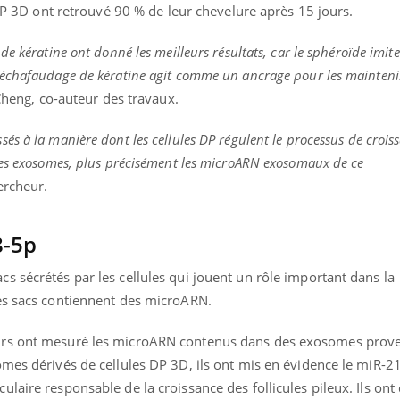
 DP 3D ont retrouvé 90 % de leur chevelure après 15 jours.
e kératine ont donné les meilleurs résultats, car le sphéroïde imite
échafaudage de kératine agit comme un ancrage pour les maintenir
Cheng, co-auteur des travaux.
s à la manière dont les cellules DP régulent le processus de crois
les exosomes, plus précisément les microARN exosomaux de ce
ercheur.
8-5p
 sécrétés par les cellules qui jouent un rôle important dans la
es sacs contiennent des microARN.
urs ont mesuré les microARN contenus dans des exosomes prov
omes dérivés de cellules DP 3D, ils ont mis en évidence le miR-2
laire responsable de la croissance des follicules pileux. Ils ont