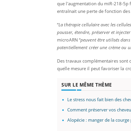
que l'augmentation du miR-218-5p fav
entraînait une perte de fonction des 
“
La thérapie cellulaire avec les cellule
ale : et si on
Eczéma Chronique des Mains : se
Dia
Youtube
You
pousser, étendre, préserver et injecter
ube
Youtube
préparer pour l’été !
Le 
microARN “
peuvent être utilisés dan
 diabète de type 2
L'été arrive… et avec lui, un tout nouveau
nom
potentiellement créer une crème ou u
ues chez les
rythme de vie ! Vacances, plage, piscine,
diab
ez les soignants.
soleil, activités en plein air… Nos mains
défi
Des travaux complémentaires sont 
sont ...
quelle mesure il peut favoriser la cr
SUR LE MÊME THÈME
Le stress nous fait bien des ch
Comment préserver vos cheveu
Alopécie : manger de la courge