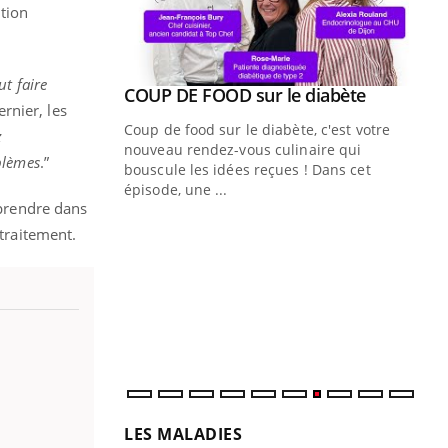
ition
ut faire
Youtube
ue » pour
COUP DE FOOD sur le diabète
Youtube
rnier, les
médecine
Coup de food sur le diabète, c'est votre
z
nouveau rendez-vous culinaire qui
blèmes
.”
n groupe
bouscule les idées reçues ! Dans cet
ière de bilan de
épisode, une ...
prendre dans
« jumeau
Qu
You
 traitement.
êtr
"Le
qua
Doc
dir
LES MALADIES