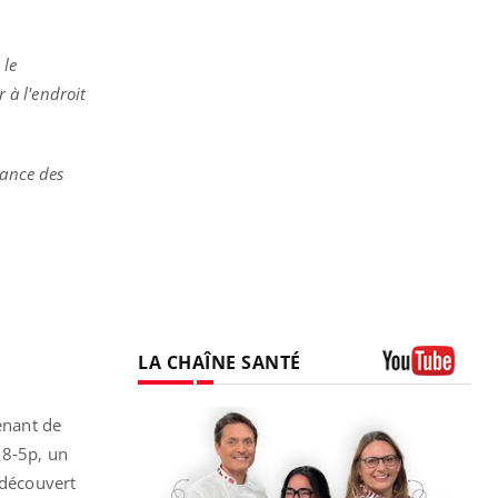
 le
 à l'endroit
sance des
LA CHAÎNE SANTÉ
Youtube
enant de
18-5p, un
 découvert