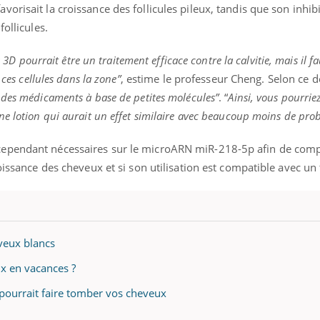
orisait la croissance des follicules pileux, tandis que son inhib
follicules.
s 3D pourrait être un traitement efficace contre la calvitie, mais il fa
Youtube
bète & Ramadan 2026
Un « jumeau numériq
tube
Youtube
 ces cellules dans la zone”
, estime le professeur Cheng. Selon ce de
faciliter l’accès à la 
Ramadan approche, et, pour de
Youtube
préventive
s des médicaments à base de petites molécules”
. “
Ainsi, vous pourrie
breuses personnes atteintes de
ne lotion qui aurait un effet similaire avec beaucoup moins de pro
Un établissement lié à u
ète, c'est une période de questions, de
mutualiste innove en mat
s, mais ...
cependant nécessaires sur le microARN miR-218-5p afin de com
santé : l'utilisation d'un 
numérique » permet ...
oissance des cheveux et si son utilisation est compatible avec un
eveux blancs
x en vacances ?
 pourrait faire tomber vos cheveux