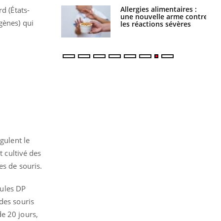
par une tique en
Allergies alimentaires :
d (États-
, elle reste dans
une nouvelle arme contre
gènes) qui
 pendant 42 jours
les réactions sévères
gulent le
t cultivé des
es de souris.
lules DP
des souris
e 20 jours,