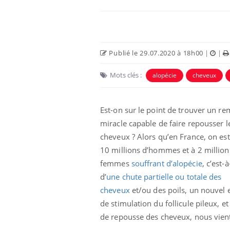
Publié le 29.07.2020 à 18h00
|
|
Mots clés :
alopécie
cheveux
Est-on sur le point de trouver un r
miracle capable de faire repousser l
cheveux ? Alors qu’en France, on es
unya, dengue,
La sieste empêche-t-elle
10 millions d’hommes et à 2 million
e : que se passe-
de dormir la nuit ?
 le sud de la
femmes
souffrant d’alopécie
, c’est-à
d’
une chute partielle ou totale des
cheveux
et/ou des poils, un nouvel 
icaments GLP-1
VIH : la fin du comprimé
-ils aussi les os
tous les jours se profile-t-
de stimulation du follicule pileux, e
elle enfin ?
de repousse des cheveux, nous vient