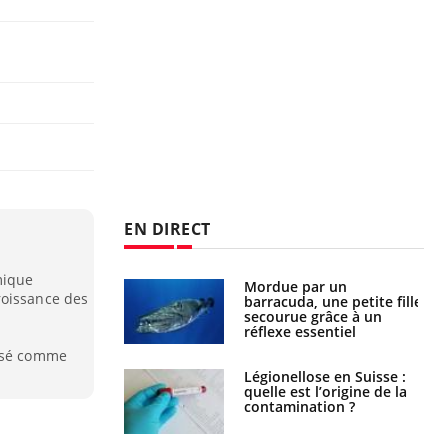
EN DIRECT
mique
e et chaleur : ce
Mordue par un
roissance des
la science
barracuda, une petite fille
secourue grâce à un
réflexe essentiel
lisé comme
phone nuit-il à
Légionellose en Suisse :
tissage de la
quelle est l’origine de la
?
contamination ?