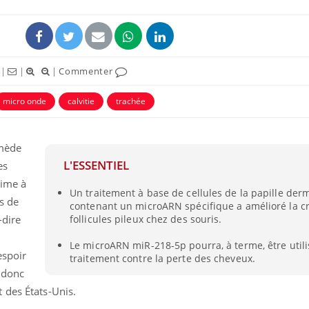
|
|
|
Commenter
micro onde
calvitie
trachée
emède
L'ESSENTIEL
es
time à
Un traitement à base de cellules de la papille der
Fortes chaleurs :
Grossess
s de
contenant un microARN spécifique a amélioré la c
pourquoi le risque de
que dit 
noyade grimpe-t-il ?
-dire
follicules pileux chez des souris.
Le microARN miR-218-5p pourra, à terme, être uti
espoir
traitement contre la perte des cheveux.
Le Viagra pourrait-il
Le smart
freiner la propagation du
l'appren
t donc
cancer ?
lecture 
 des États-Unis.