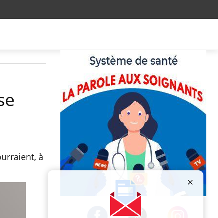
se
urraient, à
Publicité