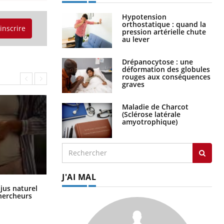
Hypotension
orthostatique : quand la
'inscrire
pression artérielle chute
au lever
Drépanocytose : une
déformation des globules
rouges aux conséquences
graves
Maladie de Charcot
(Sclérose latérale
amyotrophique)
J'AI MAL
Comment oublier les écrans en
 jus naturel
vacances ?
chercheurs