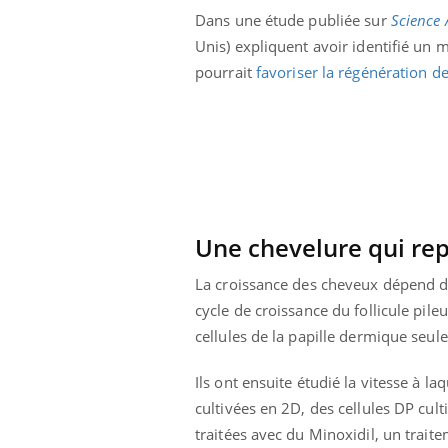
lovirus : ce qui
Pourquoi votre ventre
Dans une étude publiée sur
Science
ans la prise en
gâche-t-il les premiers
Unis) expliquent avoir identifié un 
des femmes
jours de vos vacances ?
s
pourrait
favoriser la régénération d
Une chevelure qui rep
La croissance des cheveux dépend de 
cycle de croissance du follicule pile
cellules de la papille dermique seul
Ils ont ensuite étudié la vitesse à l
cultivées en 2D, des cellules DP cul
traitées avec du Minoxidil, un trai