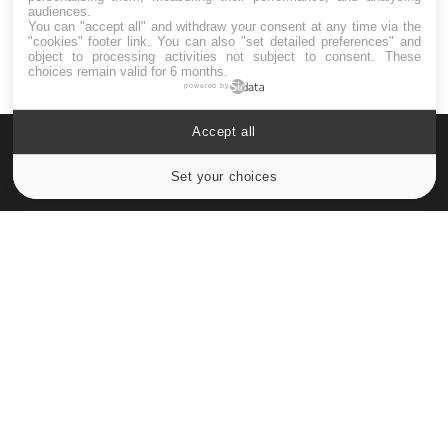
audiences.
You can "accept all" and withdraw your consent at any time via the
"cookies" footer link
. You can also "set detailed preferences" and
object to processing activities not subject to consent. These
choices remain valid for 6 months.
powered by
Accept all
Set your choices
Cookies settings
Le site santé de référence avec chaque jour toute l'actualité
médicale decryptée par des médecins en exercice et les
conseils des meilleurs spécialistes.
À PROPOS
Données personnelles et cookies
Qui sommes-nous