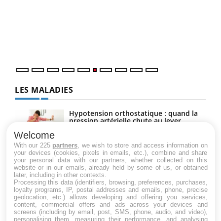
Coup
vous
épis
LES MALADIES
Hypotension orthostatique : quand la
pression artérielle chute au lever
Welcome
With our 225
partners
, we wish to store and access information on
your devices (cookies, pixels in emails, etc.), combine and share
Drépanocytose : une déformation des
your personal data with our partners, whether collected on this
globules rouges aux conséquences
website or in our emails, already held by some of us, or obtained
graves
later, including in other contexts.
Processing this data (identifiers, browsing, preferences, purchases,
loyalty programs, IP, postal addresses and emails, phone, precise
geolocation, etc.) allows developing and offering you services,
Maladie de Charcot (Sclérose latérale
content, commercial offers and ads across your devices and
amyotrophique)
screens (including by email, post, SMS, phone, audio, and video),
personalising them, measuring their performance, and analysing