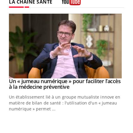
LA CHAÎNE SANTÉ
Youtube
Un « jumeau numérique » pour faciliter l’accès
Youtube
Youtube
à la médecine préventive
Un établissement lié à un groupe mutualiste innove en
e
matière de bilan de santé : l'utilisation d'un « jumeau
numérique » permet ...
COU
You