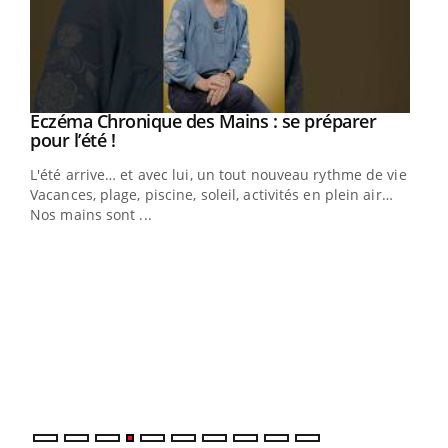
Youtube
Eczéma Chronique des Mains : se préparer
Diabète & Ramadan 2026
Youtube
Youtube
Youtube
pour l’été !
Le Ramadan approche, et, pour de nombreuses
L'été arrive… et avec lui, un tout nouveau rythme de vie !
personnes atteintes de diabète, c'est une période de
Vacances, plage, piscine, soleil, activités en plein air…
questions, de défis, mais ...
Nos mains sont ...
Un 
You
à l
Un é
mati
numé