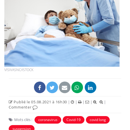
VISIVASNC/ISTOCK
Publié le 05.08.2021 à 16h30
|
|
|
|
|
Commenter
Mots clés :
coronavirus
Covid-19
covid long
suspension