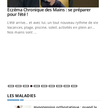
Eczéma Chronique des Mains : se préparer
Youtube
Youtube
pour l’été !
L'été arrive… et avec lui, un tout nouveau rythme de vie !
Vacances, plage, piscine, soleil, activités en plein air…
Nos mains sont ...
Dia
You
Le 
pers
ques
LES MALADIES
Hypotension orthostatique : quand la