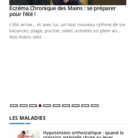
Eczéma Chronique des Mains : se préparer
Youtube
Youtube
pour l’été !
L'été arrive… et avec lui, un tout nouveau rythme de vie !
Vacances, plage, piscine, soleil, activités en plein air…
Nos mains sont ...
Dia
You
Le 
pers
ques
LES MALADIES
Hypotension orthostatique : quand la
pression artérielle chute au lever