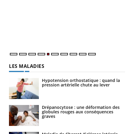
Un 
You
à l
Un é
mati
numé
LES MALADIES
Hypotension orthostatique : quand la
pression artérielle chute au lever
Drépanocytose : une déformation des
globules rouges aux conséquences
graves