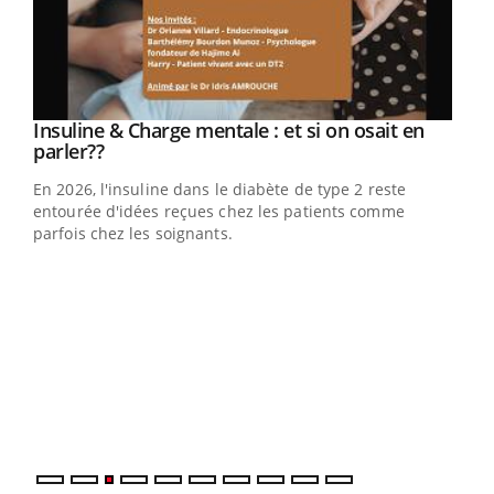
Insuline & Charge mentale : et si on osait en
Youtube
Youtube
parler??
En 2026, l'insuline dans le diabète de type 2 reste
entourée d'idées reçues chez les patients comme
parfois chez les soignants.
Ecz
You
pour
L'ét
Vaca
Nos 