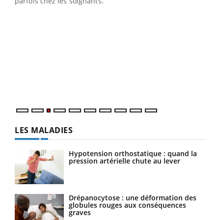
parfois chez les soignants.
Ecz
You
pour
L'ét
Vaca
Nos 
LES MALADIES
Hypotension orthostatique : quand la
pression artérielle chute au lever
Drépanocytose : une déformation des
globules rouges aux conséquences
graves