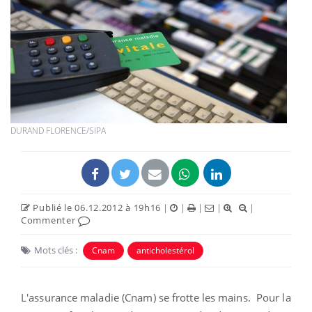
DURAND FLORENCE/SIPA
Publié le 06.12.2012 à 19h16
|
|
|
|
|
Commenter
Mots clés :
Cnam
anticholestérol
L'assurance maladie (Cnam) se frotte les mains. Pour la