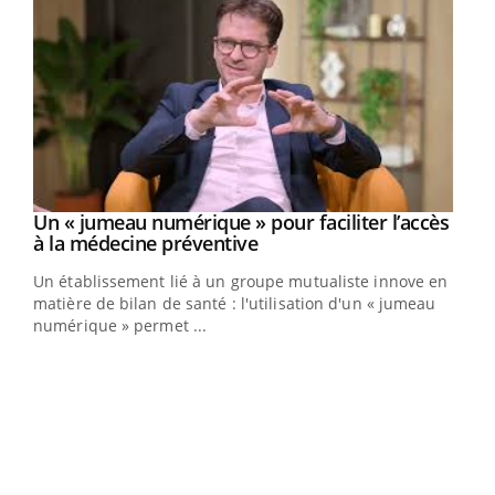
Un « jumeau numérique » pour faciliter l’accès
Youtube
Youtube
à la médecine préventive
Un établissement lié à un groupe mutualiste innove en
e
matière de bilan de santé : l'utilisation d'un « jumeau
numérique » permet ...
COU
You
Coup
vous
épis