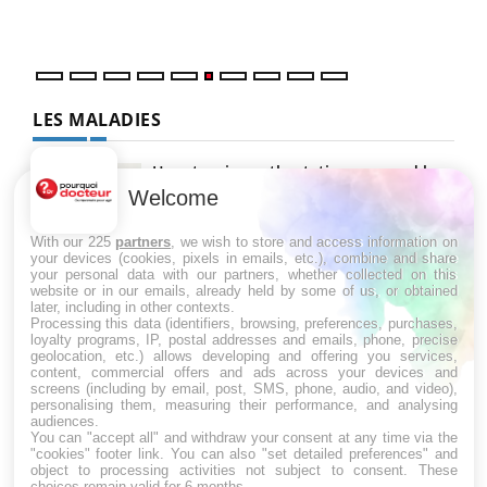
LES MALADIES
Hypotension orthostatique : quand la
pression artérielle chute au lever
Welcome
With our 225
partners
, we wish to store and access information on
your devices (cookies, pixels in emails, etc.), combine and share
Drépanocytose : une déformation des
your personal data with our partners, whether collected on this
globules rouges aux conséquences
website or in our emails, already held by some of us, or obtained
graves
later, including in other contexts.
Processing this data (identifiers, browsing, preferences, purchases,
loyalty programs, IP, postal addresses and emails, phone, precise
geolocation, etc.) allows developing and offering you services,
Maladie de Charcot (Sclérose latérale
content, commercial offers and ads across your devices and
amyotrophique)
screens (including by email, post, SMS, phone, audio, and video),
personalising them, measuring their performance, and analysing
audiences.
You can "accept all" and withdraw your consent at any time via the
"cookies" footer link
. You can also "set detailed preferences" and
object to processing activities not subject to consent. These
choices remain valid for 6 months.