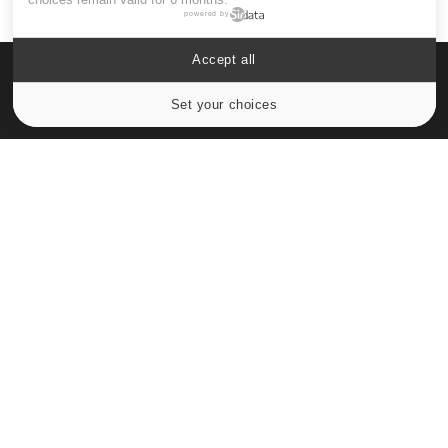
powered by
Accept all
Set your choices
Cookies settings
Le site santé de référence avec chaque jour toute l'actualité
médicale decryptée par des médecins en exercice et les
conseils des meilleurs spécialistes.
À PROPOS
Données personnelles et cookies
Qui sommes-nous
Conditions d'utilisation
Plan du site