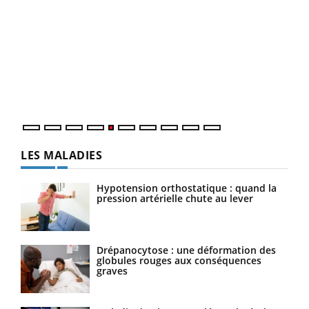
Un 
You
à l
Un é
mati
numé
LES MALADIES
Hypotension orthostatique : quand la
pression artérielle chute au lever
Drépanocytose : une déformation des
globules rouges aux conséquences
graves