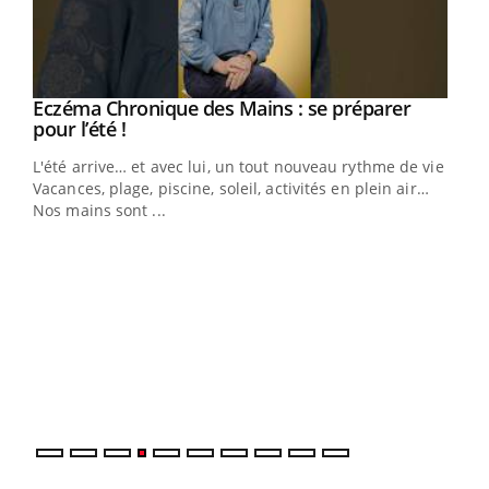
Eczéma Chronique des Mains : se préparer
Youtube
Youtube
pour l’été !
L'été arrive… et avec lui, un tout nouveau rythme de vie !
Vacances, plage, piscine, soleil, activités en plein air…
Nos mains sont ...
Dia
You
Le 
pers
ques