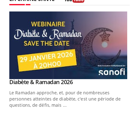
Youtube
Youtube
Diabète & Ramadan 2026
Youtube
Le Ramadan approche, et, pour de nombreuses
vie !
personnes atteintes de diabète, c'est une période de
…
questions, de défis, mais ...
Un 
You