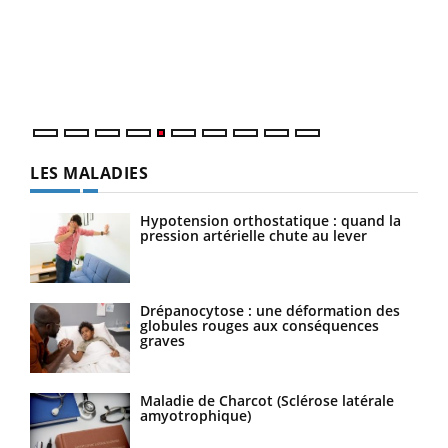
à l
Un é
mati
numé
LES MALADIES
Hypotension orthostatique : quand la
pression artérielle chute au lever
Drépanocytose : une déformation des
globules rouges aux conséquences
graves
Maladie de Charcot (Sclérose latérale
amyotrophique)