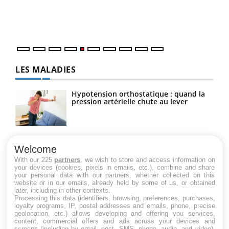
Un é
mati
numé
LES MALADIES
Hypotension orthostatique : quand la
pression artérielle chute au lever
Drépanocytose : une déformation des
globules rouges aux conséquences
Welcome
graves
With our 225
partners
, we wish to store and access information on
your devices (cookies, pixels in emails, etc.), combine and share
your personal data with our partners, whether collected on this
website or in our emails, already held by some of us, or obtained
Maladie de Charcot (Sclérose latérale
later, including in other contexts.
amyotrophique)
Processing this data (identifiers, browsing, preferences, purchases,
loyalty programs, IP, postal addresses and emails, phone, precise
geolocation, etc.) allows developing and offering you services,
content, commercial offers and ads across your devices and
screens (including by email, post, SMS, phone, audio, and video),