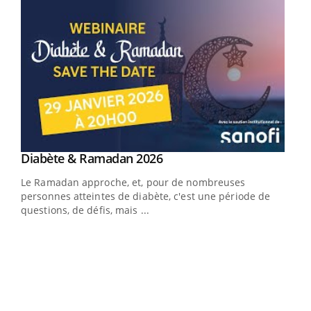
Youtube
Diabète & Ramadan 2026
Youtube
Le Ramadan approche, et, pour de nombreuses
vie !
personnes atteintes de diabète, c'est une période de
…
questions, de défis, mais ...
Un 
You
à l