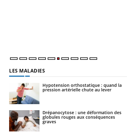
Youtube
COUP DE FOOD sur le diabète
Qua
Youtube
You
Coup de food sur le diabète, c'est votre nouveau rendez-
"Les
vous culinaire qui bouscule les idées reçues ! Dans cet
trav
épisode, une ...
DRH 
LES MALADIES
Hypotension orthostatique : quand la
pression artérielle chute au lever
Drépanocytose : une déformation des
globules rouges aux conséquences
graves