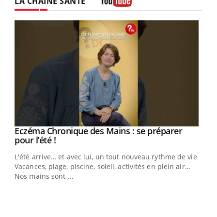
LA CHAÎNE SANTÉ
Youtube
Eczéma Chronique des Mains : se préparer
Youtube
Youtube
pour l’été !
L'été arrive… et avec lui, un tout nouveau rythme de vie !
Vacances, plage, piscine, soleil, activités en plein air…
Nos mains sont ...
Dia
You