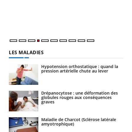
Le 
pers
ques
LES MALADIES
Hypotension orthostatique : quand la
pression artérielle chute au lever
Drépanocytose : une déformation des
globules rouges aux conséquences
graves
Maladie de Charcot (Sclérose latérale
amyotrophique)