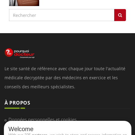
Le site santé de référence avec chaque jour toute l'actualité
médicale decryptée par des médecins en exercice et les
conseils des meilleurs spécialistes.
À PROPOS
Données personnelles et cookies
Welcome
Qui sommes-nous