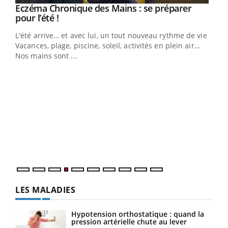
Eczéma Chronique des Mains : se préparer
Youtube
Youtube
pour l’été !
L'été arrive… et avec lui, un tout nouveau rythme de vie !
Vacances, plage, piscine, soleil, activités en plein air…
Nos mains sont ...
Dia
You
Le 
pers
ques
LES MALADIES
Hypotension orthostatique : quand la
pression artérielle chute au lever