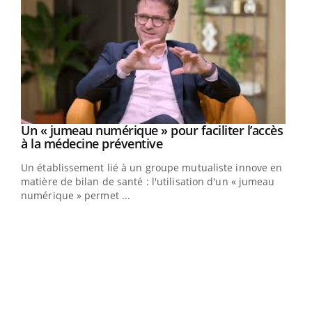
Un « jumeau numérique » pour faciliter l’accès
Youtube
Youtube
à la médecine préventive
Un établissement lié à un groupe mutualiste innove en
e
matière de bilan de santé : l'utilisation d'un « jumeau
numérique » permet ...
COU
You
Coup
vous
épis