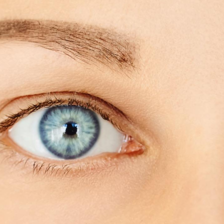
Mortalité infantile : un
Toujour
rapport s’interroge sur
comment
son taux élevé en France
empiète
sur nos 
Grossesse à risque : ce jus
Cancer c
naturel attire l'attention
stratégi
des chercheurs
changé 
basque
Comment oublier les
Chikung
écrans en vacances ?
West Nil
t-il dan
France ?