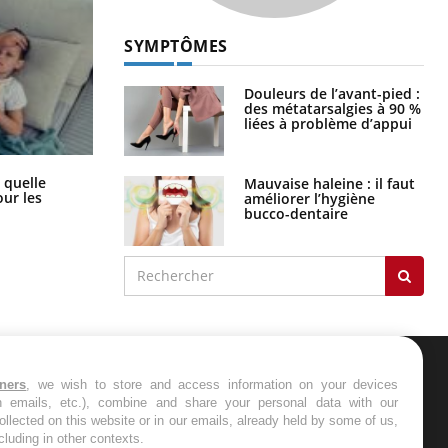
SYMPTÔMES
Douleurs de l’avant-pied :
des métatarsalgies à 90 %
liées à problème d’appui
Syndrome métabolique : quels sont
 quelle
Mauvaise haleine : il faut
les meilleurs exercices physiques ?
ur les
améliorer l’hygiène
bucco-dentaire
tners
, we wish to store and access information on your devices
ER
in emails, etc.), combine and share your personal data with our
ollected on this website or in our emails, already held by some of us,
ncluding in other contexts.
s les semaines les meilleures