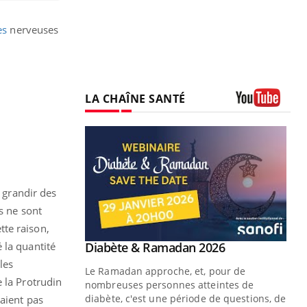
es
nerveuses
LA CHAÎNE SANTÉ
Youtube
t grandir des
s ne sont
tte raison,
Youtube
 la quantité
 Mains : se
Diabète & Ramadan 2026
Youtube
outube
les
Le Ramadan approche, et, pour de
 la Protrudin
 un tout nouveau
nombreuses personnes atteintes de
plage, piscine,
diabète, c'est une période de questions, de
taient pas