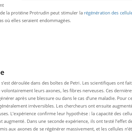
ent
de la protéine Protrudin peut stimuler la
régénération des cellul
cas où elles seraient endommagées.
ée
’est déroulée dans des boîtes de Petri. Les scientifiques ont fai
 volontairement leurs axones, les fibres nerveuses. Ces dernière
nérer après une blessure ou dans le cas d’une maladie. Pour ce
 généralement irréversibles. Les chercheurs ont ensuite augmenté
uline & Charge mentale : et si on
Eczéma Chronique des
tube
Youtube
Youtube
Y
it en parler??
préparer pour l’été !
uses. L’expérience confirme leur hypothèse : la capacité des cellu
 augmenté. Dans une seconde expérience, ils ont testé l’effet de
026, l'insuline dans le diabète de type 2
L'été arrive… et avec lui,
e entourée d'idées reçues chez les
rythme de vie ! Vacances, 
rmis aux axones de se régénérer massivement, et les cellules n’é