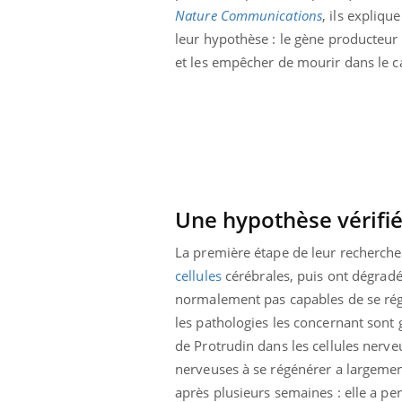
Nature Communications
, ils expliqu
leur hypothèse : le gène producteur 
et les empêcher de mourir dans le 
Une hypothèse vérifi
La première étape de leur recherche s
cellules
cérébrales, puis ont dégradé
normalement pas capables de se régé
les pathologies les concernant sont
 Mains :
Carence en fer : comprendre pour
Ins
Youtube
You
Youtube
Youtube
prévenir
osa
de Protrudin dans les cellules nerve
nerveuses à se régénérer a largement
aciles à aborder...
Fatigue, irritabilité, brouillard mental ou
En 2
poser des
même alopécie… Les symptômes de la
rest
après plusieurs semaines : elle a pe