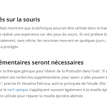
ients comme parfois chez les soignants.
soleil, activités en plein
sont ...
s sur la souris
ltats montrent que la technique pourrait être utilisée dans le tr
nt réalisé une expérience sur des yeux de souris. Ils ont prélevé l
malement, sans rétine, les neurones meurent en quelques jours, 
 a protégés.
émentaires seront nécessaires
r la thérapie génique pour libérer de la Protrudin dans l’oeil. "
Il
itent des recherches supplémentaires pour savoir si elles peuvent ê
n"
, précise Dr Veselina Petrova, autrice principale de l’étude. Elle
ur le
nerf optique
s’appliquent souvent également à la moelle épi
tre utilisée pour réparer la moelle épinière abîmée.