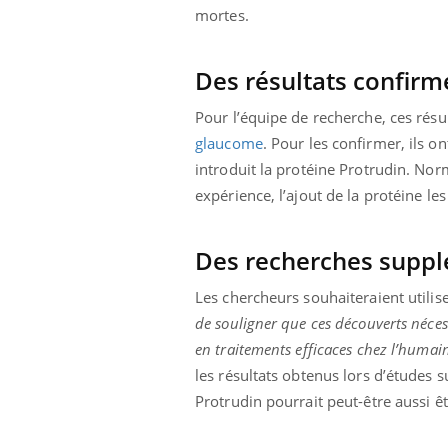
'un proche c'est
carence en fer sont multiples ce qui la rend
pat
mortes.
...
Des résultats confirmé
Pour l’équipe de recherche, ces résu
glaucome
. Pour les confirmer, ils o
introduit la protéine Protrudin. Nor
expérience, l’ajout de la protéine les
Des recherches suppl
Les chercheurs souhaiteraient utilise
de souligner que ces découverts nécess
en traitements efficaces chez l’humai
les résultats obtenus lors d’études s
Protrudin pourrait peut-être aussi ê