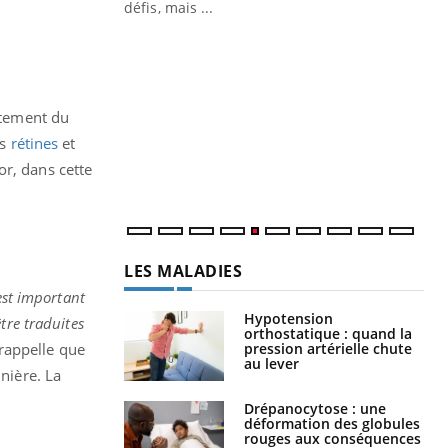
 air… Nos mains
défis, mais ...
Un
You
fac
pr
aitement du
Un 
mut
es
rétines
et
san
or, dans cette
num
LES MALADIES
 est important
Hypotension
tre traduites
orthostatique : quand la
pression artérielle chute
 rappelle que
au lever
nière. La
Drépanocytose : une
déformation des globules
rouges aux conséquences