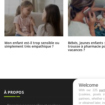
Mon enfant est-il trop sensible ou
Bébés, jeunes enfants :
simplement très empathique ?
trousse à pharmacie po
vacances ?
Welcome
With our 225
par
À PROPOS
NEWSLETT
(cookies, pixels 
partners, whether c
or obtained later, i
Recevez toute