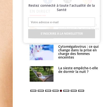
Restez connecté à toute l’actualité de la
Twitter
Facebook
Instagram
Santé
EN DIRECT
s connectés :
Les médicaments GLP-1
 le travail
protègent-ils aussi les os
 de plus en plus
?
S'INSCRIRE À LA NEWSLETTER
soirées
olorectal : une
Cytomégalovirus : ce qui
e simple aurait
change dans la prise en
la donne au Pays
charge des femmes
enceintes
unya, dengue,
La sieste empêche-t-elle
e : que se passe-
de dormir la nuit ?
s le sud de la