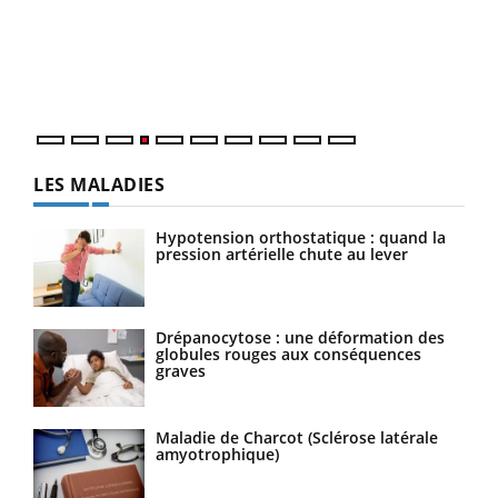
Un é
mati
numé
LES MALADIES
Hypotension orthostatique : quand la
pression artérielle chute au lever
Drépanocytose : une déformation des
globules rouges aux conséquences
graves
Maladie de Charcot (Sclérose latérale
amyotrophique)