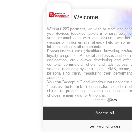
Welcome
With our 225
partners
, we wish to store and acc
your devices (cookies, pixels in emails, etc.),
your personal data with our partners, whether 
website or in our emails, already held by some 
later, including in other contexts.
Processing this data (identifiers, browsing, pref
loyalty programs, IP, postal addresses and emai
geolocation, etc.) allows developing and offer
content, commercial offers and ads across 
screens (including by email, post, SMS, phone, 
personalising them, measuring their performan
audiences.
You can "accept all" and withdraw your consent a
"cookies" footer link
. You can also "set detaile
object to processing activities not subject 
choices remain valid for 6 months.
powered by
Accept all
Set your choices