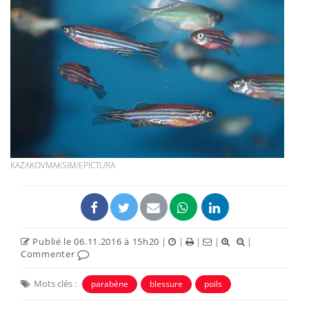
KAZAKOVMAKSIM/EPICTURA
Publié le 06.11.2016 à 15h20
|
|
|
|
|
Commenter
Mots clés :
parabène
blessure
poils