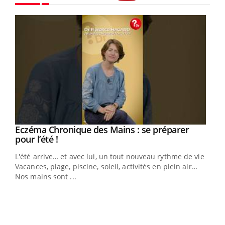
Youtube
Youtube
Eczéma Chronique des Mains : se préparer
Diabète & Ramadan 2026
Youtube
Youtube
Youtube
pour l’été !
Le Ramadan approche, et, pour de nombreuses
L'été arrive… et avec lui, un tout nouveau rythme de vie !
personnes atteintes de diabète, c'est une période de
Vacances, plage, piscine, soleil, activités en plein air…
questions, de défis, mais ...
Nos mains sont ...
Un 
You
à l